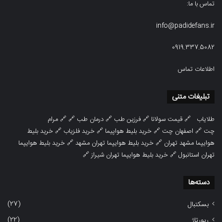
تماس با ما:
info@padidefans.ir
0919.337.5082
اطلاعات تماس
تبلیغات متنی
طلایاب
🔗
قیمت سولانا
🔗
فرزین طب
🔗
درمان طب
🔗 🔗
مرام
چت
🔗
اصفهان چت
🔗
خرید بلیط هواپیما
🔗
خرید فلزیاب
🔗
خرید بلیط
هوایپما مشهد تهران
🔗
خرید بلیط هوایپما تهران مشهد
🔗
خرید بلیط هوایپما
تهران استانبول
🔗
خرید بلیط هوایپما تهران شیراز
🔗
دسته‌ها
(27)
بسکتبال
(22)
رپورتاژ