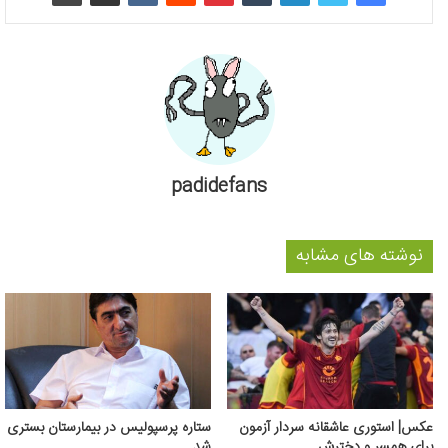
padidefans
نوشته های مشابه
عکس‌| استوری عاشقانه سردار آزمون
ستاره پرسپولیس در بیمارستان بستری
برای همسر و دخترش
شد