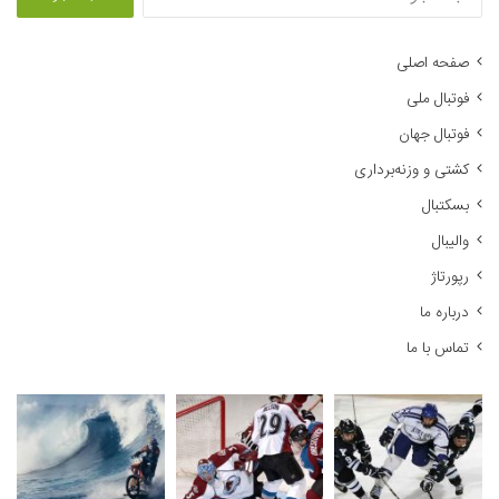
س
ت
ج
صفحه اصلی
و
فوتبال ملی
ب
ر
فوتبال جهان
ا
کشتی و وزنه‌برداری
ی
:
بسکتبال
والیبال
رپورتاژ
درباره ما
تماس با ما