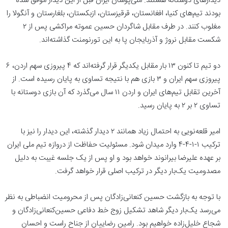
دیدارهای دوستانه هستند. ملی‌پوشان ایران قبل از این دیدار موفق شده
بودند تیم‌های کنیا، افغانستان، قرقیزستان، ازبکستان، بلغارستان و آنگولا را
مغلوب کنند. در طرف مقابل شاگردان حسین عموته مراکشی پس از ۲
شکست مقابل نروژ و آذربایجان پا به این تورنومنت گذاشته‌اند.
دو تیم تا کنون ۱۳ بار مقابل یکدیگر قرار گرفته‌اند که ۴ پیروزی سهم اردن، ۶
پیروزی سهم ایران و ۳ بازی هم با نتیجه تساوی به پایان رسیده است. از
آخرین تقابل تیم‌های ایران و اردن ۱۱ سال می‌گذرد که آن بازی دوستانه با
تساوی ۲ بر ۲ به پایان رسید.
امیر قلعه‌نویی به احتمال زیاد همانند ۲ دیدار گذشته، این دیدار را نیز با
ترکیب ۱-۱-۴-۴ وارد میدان شود. مسئولیت حفاظت از دروازه تیم ملی ایران
بر عهده علیرضا بیرانوند خواهد بود و او پس از یک جلسه غیبت به دلیل
مصدومیت یک‌بار دیگر در ترکیب اصلی قرار خواهد گرفت.
با توجه به بازگشت حسین‌ کنعانی‌زادگان پس از محرومیت انضباطی به نظر
می‌رسد یک‌بار دیگر شاهد تشکیل زوج خط دفاعی حسین‌کنعانی‌زادگان و
شجاع خلیل‌زاده خواهیم بود. رامین رضاییان از جناح راست و احسان