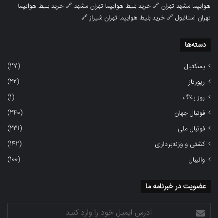
هوایپما مشهد تهران
🔗
خرید بلیط هوایپما تهران مشهد
🔗
خرید بلیط هوایپما
تهران استانبول
🔗
خرید بلیط هوایپما تهران شیراز
🔗
دسته‌ها
(27)
بسکتبال
(22)
رپورتاژ
(1)
روز بلاگ
(240)
فوتبال جهان
(231)
فوتبال ملی
(142)
کشتی و وزنه‌برداری
(100)
والیبال
عضویت در خبرنامه ما
آدرس