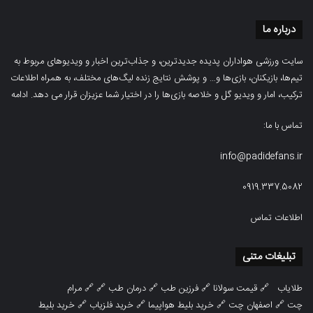
درباره ما
سایت ورزشی هواداران پدیده جدیدترین، و جذاب‌ترین اخبار و ویدیوهای مربوط به
تیم‌ها، بازیکنان، بازی‌ها و… و پوشش نتایج زنده لیگ‌های مختلف، به همراه اطلاعات
ترکیب، امار و ویدیو‌‌ گل‌ و خلاصه بازی‌ها را در اختیار شما عزیزان قرار می دهد.
ادامه
تماس با ما:
info@padidefans.ir
0919.337.5082
اطلاعات تماس
تبلیغات متنی
طلایاب
🔗
قیمت سولانا
🔗
فرزین طب
🔗
درمان طب
🔗 🔗
مرام
چت
🔗
اصفهان چت
🔗
خرید بلیط هواپیما
🔗
خرید فلزیاب
🔗
خرید بلیط