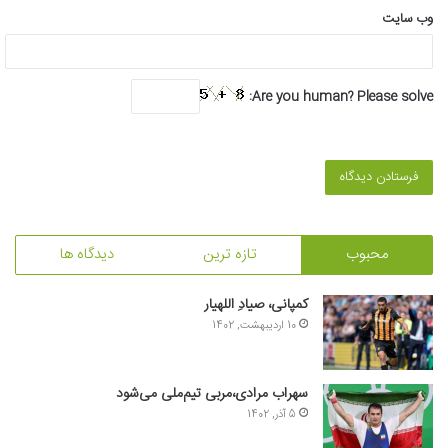
وب‌ سایت
Are you human? Please solve:
محبوب
تازه ترین
دیدگاه ها
کمپانی، صیادِ اللهیار
10 اردیبهشت, 1402
سهراب مرادی،مربی تیم‌ملی می‌شود
5 آذر, 1402