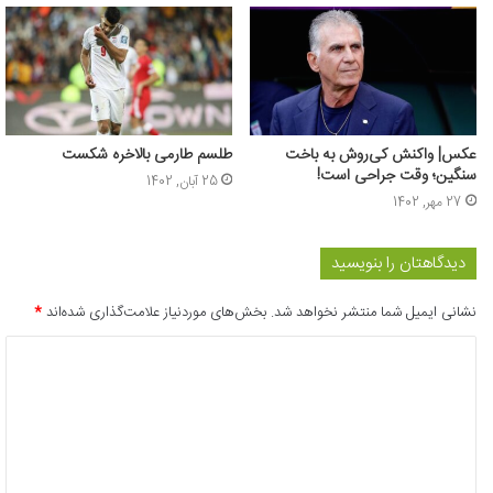
عکس‌| واکنش کی‌روش به باخت
طلسم طارمی بالاخره شکست
سنگین؛ وقت جراحی است!
25 آبان, 1402
27 مهر, 1402
دیدگاهتان را بنویسید
نشانی ایمیل شما منتشر نخواهد شد.
بخش‌های موردنیاز علامت‌گذاری شده‌اند
*
د
ی
د
گ
ا