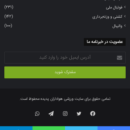
(231)
فوتبال ملی
(142)
کشتی و وزنه‌برداری
(100)
والیبال
عضویت در خبرنامه ما
آدرس
ایمیل
خود
را
وارد
کنید
تمامی حقوق برای سایت ورزشی هواداران پدیده محفوظ است.
فیسبوک
توییتر
اینستاگرام
تلگرام
واتس
آپ