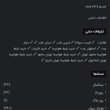
0919.337.5082
اطلاعات تماس
تبلیغات متنی
طلایاب
🔗
قیمت سولانا
🔗
فرزین طب
🔗
درمان طب
🔗 🔗
مرام
چت
🔗
اصفهان چت
🔗
خرید بلیط هواپیما
🔗
خرید فلزیاب
🔗
خرید بلیط
هوایپما مشهد تهران
🔗
خرید بلیط هوایپما تهران مشهد
🔗
خرید بلیط هوایپما
تهران استانبول
🔗
خرید بلیط هوایپما تهران شیراز
🔗
دسته‌ها
(27)
بسکتبال
(22)
رپورتاژ
(1)
روز بلاگ
(240)
فوتبال جهان