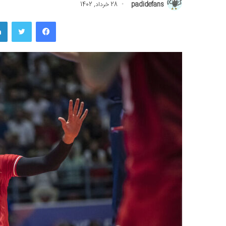
padidefans
28 خرداد, 1402
فیسبوک
توییتر