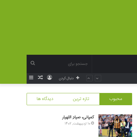
جستجو
ورود
نوشته
سایدبار
دنبال کردن
برای
تصادفی
محبوب
تازه ترین
دیدگاه ها
کمپانی، صیادِ اللهیار
10 اردیبهشت, 1402