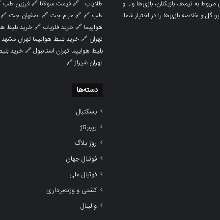

فرزین طب
🔗
قیمت سولانا
🔗
طلایاب
سایت ورزشی هواداران پدیده جدیدترین، 
🔗
اصفهان چت
🔗
مرام چت
🔗 🔗
طب
پوشش نتایج زنده لیگ‌های مختلف، به همر
هوایپما مشهد
🔗
خرید فلزیاب
🔗
هواپیما

خرید بلیط هوایپما تهران مشهد
🔗
تهران
ط هوایپما
🔗
بلیط هوایپما تهران استانبول
🔗
تهران شیراز
دسته‌ها
بسکتبال
رپورتاژ
روز بلاگ
فوتبال جهان
فوتبال ملی
کشتی و وزنه‌برداری
والیبال