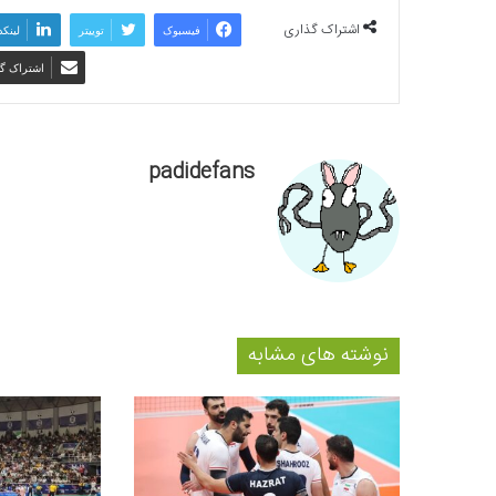
اشتراک گذاری
فیسبوک
توییتر
لینکد
اشتراک گذ
padidefans
نوشته های مشابه