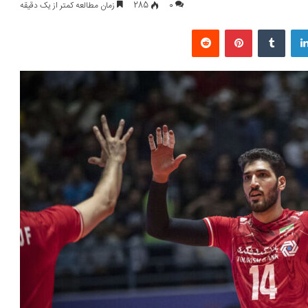
0
285
زمان مطالعه کمتر از یک دقیقه
لینکداین
تامبلر
پینتریست
Reddit