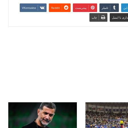
این
تامبلر
پینتریست
Reddit
VKontakte
اری با ایمیل
چاپ