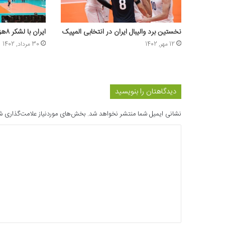
نخستین برد والیبال ایران در انتخابی المپیک
ایران با لشکر ۸هزار نفره هنگ کنگ را برد
12 مهر, 1402
30 مرداد, 1402
دیدگاهتان را بنویسید
نشانی ایمیل شما منتشر نخواهد شد.
بخش‌های موردنیاز علامت‌گذاری ش
د
ی
د
گ
ا
ه
*