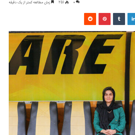
0
251
زمان مطالعه کمتر از یک دقیقه
لینکداین
تامبلر
پینتریست
Reddit