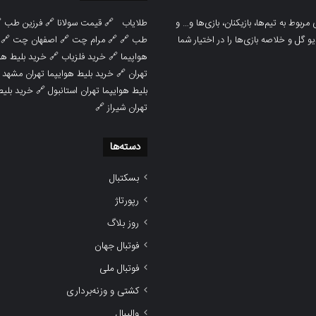

فرزین طب
🔗
قیمت سولانا
🔗
طلایاب
سایت ورزشی هواداران پدیده جدیدترین، 
🔗
اصفهان چت
🔗
مرام چت
🔗 🔗
طب
پوشش نتایج زنده لیگ‌های مختلف، به همر
هوایپما مشهد
🔗
خرید فلزیاب
🔗
هواپیما

خرید بلیط هوایپما تهران مشهد
🔗
تهران
ط هوایپما
🔗
بلیط هوایپما تهران استانبول
🔗
تهران شیراز
دسته‌ها
بسکتبال
رپورتاژ
روز بلاگ
فوتبال جهان
فوتبال ملی
کشتی و وزنه‌برداری
والیبال