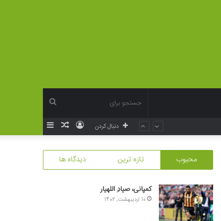
جستجو
ورود
نوشته
سایدبار
دنبال کردن
برای
تصادفی
محبوب
تازه ترین
دیدگاه ها
کمپانی، صیادِ اللهیار
10 اردیبهشت, 1402