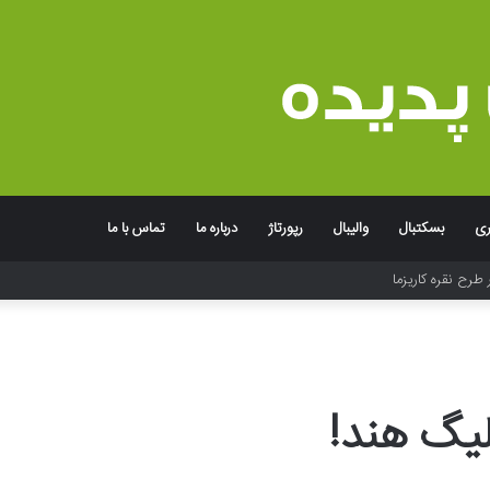
ری
بسکتبال
والیبال
رپورتاژ
درباره ما
تماس با ما
 طرح نقره کاریزما
لیگ هند!