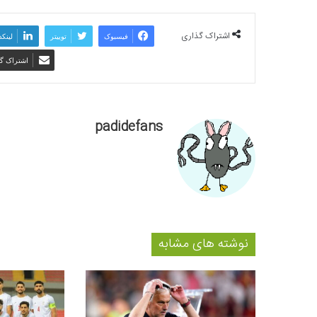
اشتراک گذاری
فیسبوک
توییتر
لینکد
اشتراک گذ
padidefans
نوشته های مشابه