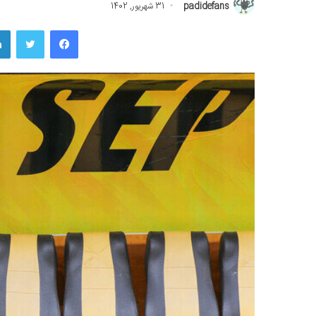
padidefans
31 شهریور, 1402
فیسبوک
توییتر