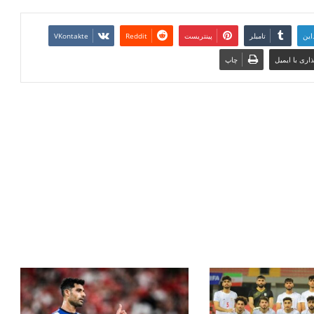
این
تامبلر
پینتریست
Reddit
VKontakte
اری با ایمیل
چاپ