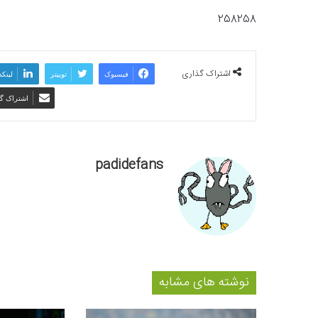
258258
اشتراک گذاری
فیسبوک
توییتر
لینکد
اشتراک گذ
padidefans
نوشته های مشابه