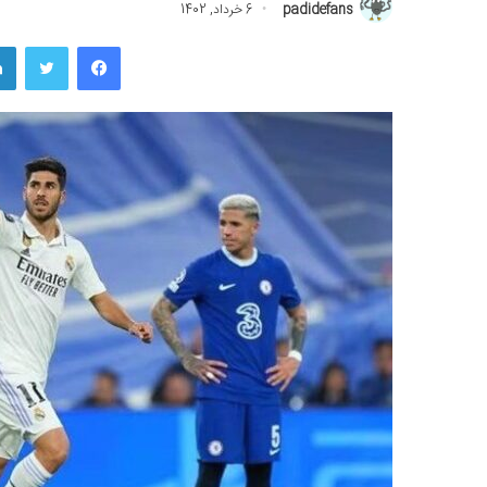
padidefans
6 خرداد, 1402
فیسبوک
توییتر