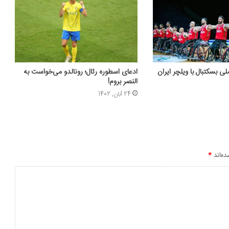
ی بسکتبال با ویلچر ایران
ادعای اسطوره رئال؛ رونالدو می‌خواست به
النصر بروم!
24 آبان, 1402
ده‌اند
*