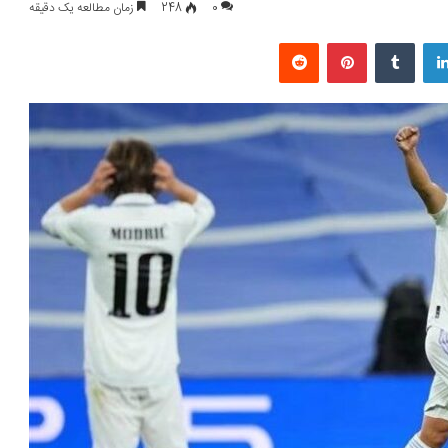
0
248
زمان مطالعه یک دقیقه
لینکداین
تامبلر
پینتریست
Reddit