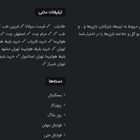
تبلیغات متنی

فرزین طب
🔗
قیمت سولانا
🔗
طلایاب
سایت ورزشی هواداران پدیده جدیدترین، 
🔗
اصفهان چت
🔗
مرام چت
🔗 🔗
طب
پوشش نتایج زنده لیگ‌های مختلف، به همر
هوایپما مشهد
🔗
خرید فلزیاب
🔗
هواپیما

خرید بلیط هوایپما تهران مشهد
🔗
تهران
ط هوایپما
🔗
بلیط هوایپما تهران استانبول
🔗
تهران شیراز
دسته‌ها
بسکتبال
رپورتاژ
روز بلاگ
فوتبال جهان
فوتبال ملی