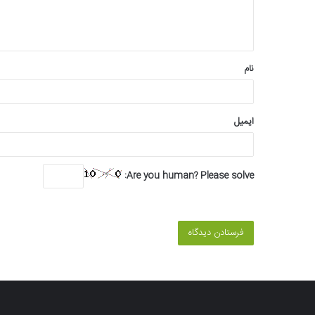
ا
ه
*
نام
ایمیل
Are you human? Please solve: