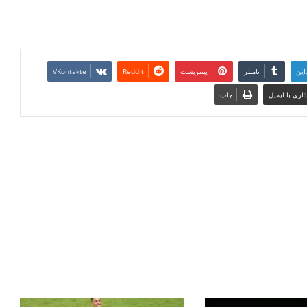
این
تامبلر
پینتریست
Reddit
VKontakte
اری با ایمیل
چاپ