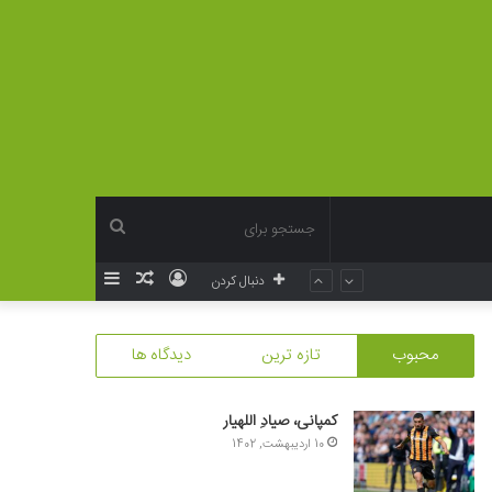
جستجو
ورود
نوشته
سایدبار
دنبال کردن
برای
تصادفی
محبوب
تازه ترین
دیدگاه ها
کمپانی، صیادِ اللهیار
10 اردیبهشت, 1402