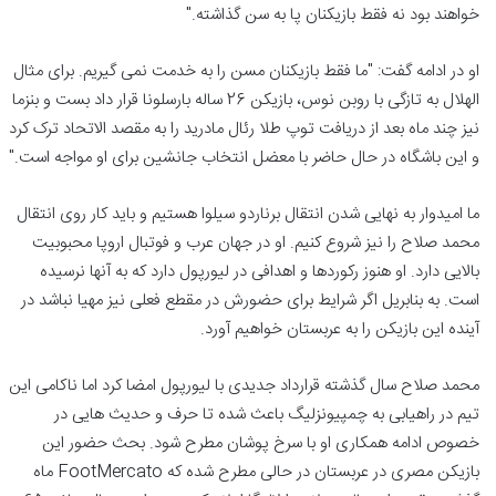
خواهند بود نه فقط بازیکنان پا به سن گذاشته."
او در ادامه گفت: "ما فقط بازیکنان مسن را به خدمت نمی گیریم. برای مثال
الهلال به تازگی با روبن نوس، بازیکن 26 ساله بارسلونا قرار داد بست و بنزما
نیز چند ماه بعد از دریافت توپ طلا رئال مادرید را به مقصد الاتحاد ترک کرد
و این باشگاه در حال حاضر با معضل انتخاب جانشین برای او مواجه است."
ما امیدوار به نهایی شدن انتقال برناردو سیلوا هستیم و باید کار روی انتقال
محمد صلاح را نیز شروع کنیم. او در جهان عرب و فوتبال اروپا محبوبیت
بالایی دارد. او هنوز رکوردها و اهدافی در لیورپول دارد که به آنها نرسیده
است. به بنابریل اگر شرایط برای حضورش در مقطع فعلی نیز مهیا نباشد در
آینده این بازیکن را به عربستان خواهیم آورد.
محمد صلاح سال گذشته قرارداد جدیدی با لیورپول امضا کرد اما ناکامی این
تیم در راهیابی به چمپیونزلیگ باعث شده تا حرف و حدیث هایی در
خصوص ادامه همکاری او با سرخ پوشان مطرح شود. بحث حضور این
بازیکن مصری در عربستان در حالی مطرح شده که FootMercato ماه