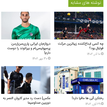
نوشته های مشابه
چه کسی ابداع‌کننده زیباترین حرکت
دروازه‌بان ایرانی پاری‌سن‌ژرمن:
فوتبال بود؟
پرسپولیسی‌ام و بیرانوند را دوست
دارم!
10 آذر, 1402
30 مهر, 1402
رختکن آبی ها مافیا دارد!
عکس| دست رد مدیر کاروان النصر به
دوربین صداوسیما
29 آبان, 1402