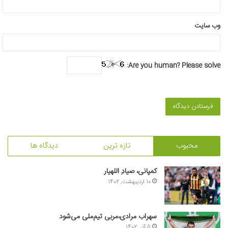
وب‌ سایت
Are you human? Please solve:
محبوب
تازه ترین
دیدگاه ها
کمپانی، صیادِ اللهیار
10 اردیبهشت, 1402
سهراب مرادی،مربی تیم‌ملی می‌شود
5 آذر, 1402