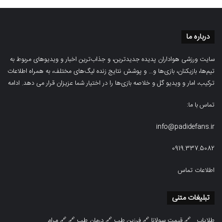
درباره ما
سایت ورزشی هواداران پدیده جدیدترین، و جذاب‌ترین اخبار و ویدیوهای مربوط به
تیم‌ها، بازیکنان، بازی‌ها و… و پوشش نتایج زنده لیگ‌های مختلف، به همراه اطلاعات
ترکیب، امار و ویدیو‌‌ گل‌ و خلاصه بازی‌ها را در اختیار شما عزیزان قرار می دهد.
ادامه
تماس با ما:
info@padidefans.ir
0919.337.5082
اطلاعات تماس
تبلیغات متنی
طلایاب
🔗
قیمت سولانا
🔗
فرزین طب
🔗
درمان طب
🔗 🔗
مرام