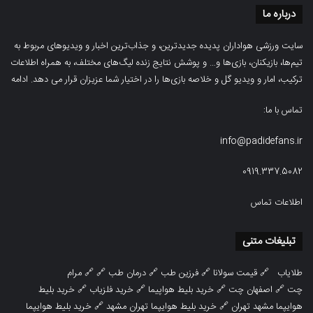
درباره ما
سایت ورزشی هواداران پدیده جدیدترین، و جذاب‌ترین اخبار و ویدیوهای مربوط به
تیم‌ها، بازیکنان، بازی‌ها و… و پوشش نتایج زنده لیگ‌های مختلف، به همراه اطلاعات
ترکیب، امار و ویدیو‌‌ گل‌ و خلاصه بازی‌ها را در اختیار شما عزیزان قرار می دهد.
ادامه
تماس با ما:
info@padidefans.ir
0919.337.5082
اطلاعات تماس
تبلیغات متنی
طلایاب
🔗
قیمت سولانا
🔗
فرزین طب
🔗
درمان طب
🔗 🔗
مرام
چت
🔗
اصفهان چت
🔗
خرید بلیط هواپیما
🔗
خرید فلزیاب
🔗
خرید بلیط
هوایپما مشهد تهران
🔗
خرید بلیط هوایپما تهران مشهد
🔗
خرید بلیط هوایپما