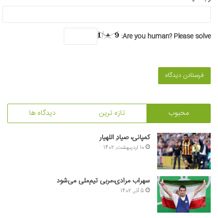
Are you human? Please solve:
محبوب
تازه ترین
دیدگاه ها
کمپانی، صیادِ اللهیار
10 اردیبهشت, 1402
سهراب مرادی،مربی تیم‌ملی می‌شود
5 آذر, 1402