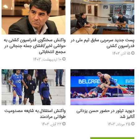
پست جدید سرمربی سابق تیم ملی در
واکنش سخنگوی فدراسیون کشتی به
فدراسیون کشتی
حواشی اخیر/افشای جمله جنجالی در
مجمع انتخاباتی
15 آذر, 1402
10 اردیبهشت, 1402
دیوید تیلور در حضور حسن یزدانی
واکنش استقلال به شایعه مصدومیت
آنالیز شد
طولانی مرادمند
25 مرداد, 1402
22 آبان, 1402