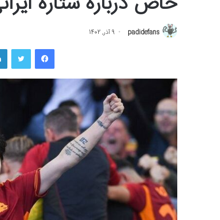
خاص درباره ستاره ایران
padidefans
9 آذر, 1402
فیسبوک
توییتر