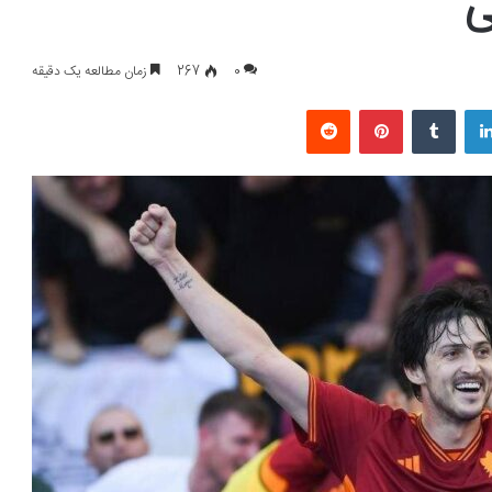
ی
0
267
زمان مطالعه یک دقیقه
لینکداین
تامبلر
پینتریست
Reddit