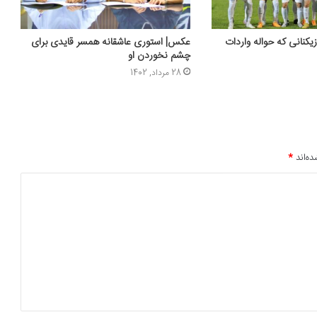
فره بازیکنانی که حواله واردات
عکس‌| استوری عاشقانه همسر قایدی برای
چشم نخوردن او
28 مرداد, 1402
ده‌اند
*