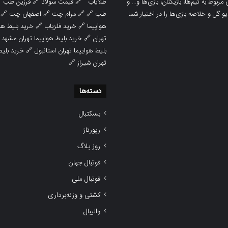

فرزین طب
🔗
قیمت سولانا
🔗
طلایاب
سایت ورزشی هواداران پدیده جدیدترین، 
🔗
اصفهان چت
🔗
مرام چت
🔗 🔗
طب
پوشش نتایج زنده لیگ‌های مختلف، به همر
هوایپما مشهد
🔗
خرید فلزیاب
🔗
هواپیما

خرید بلیط هوایپما تهران مشهد
🔗
تهران
ط هوایپما
🔗
بلیط هوایپما تهران استانبول
🔗
تهران شیراز
دسته‌ها
بسکتبال
رپورتاژ
روز بلاگ
فوتبال جهان
فوتبال ملی
کشتی و وزنه‌برداری
والیبال