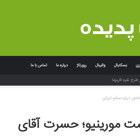
ری
بسکتبال
والیبال
رپورتاژ
درباره ما
تماس با ما
 طرح نقره کاریزما
ص درباره ستاره ایرانی
ت مورینیو؛ حسرت آقای