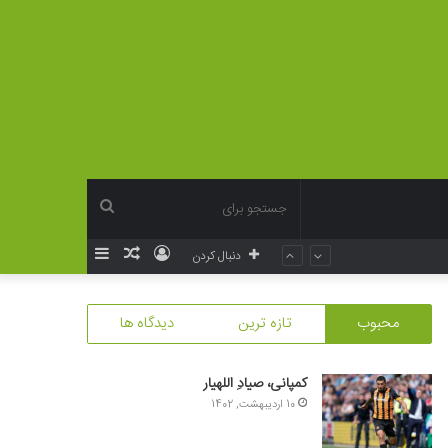
جستجو
ورود
نوشته
سایدبار
دنبال کردن
برای
تصادفی
محبوب
تازه ترین
دیدگاه ها
کمپانی، صیادِ اللهیار
10 اردیبهشت, 1402