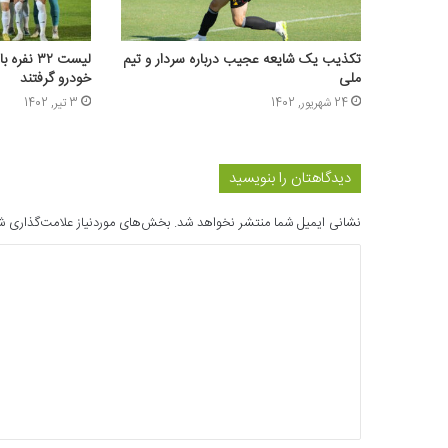
تکذیب یک شایعه عجیب درباره سردار و تیم
لیست ۳۲ ن
ملی
خودرو گرفتند
24 شهریور, 1402
3 تیر, 1402
دیدگاهتان را بنویسید
نشانی ایمیل شما منتشر نخواهد شد.
بخش‌های موردنیاز علامت‌گذاری ش
د
ی
د
گ
ا
ه
*