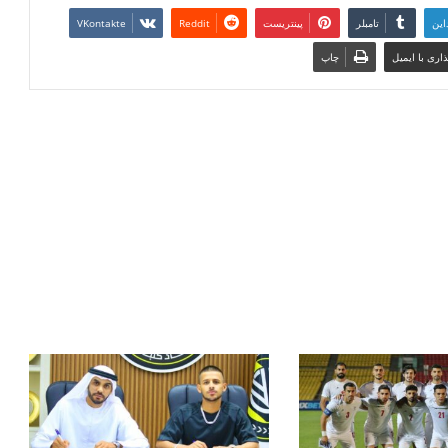
این
تامبلر
پینتریست
Reddit
VKontakte
اری با ایمیل
چاپ