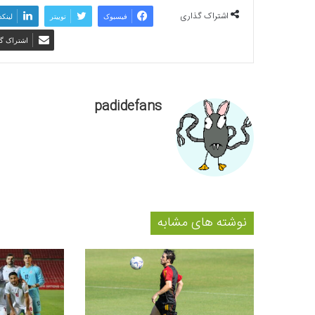
اشتراک گذاری
فیسبوک
توییتر
لینکد
اشتراک گذ
padidefans
نوشته های مشابه