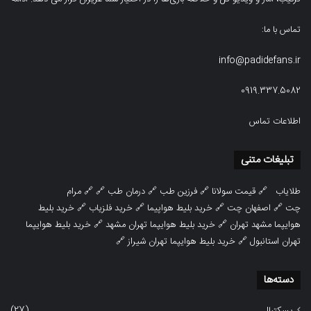
تماس با ما:
info@padidefans.ir
0919.337.5082
اطلاعات تماس
تبلیغات متنی
طلایاب
🔗
قیمت سولانا
🔗
فرزین طب
🔗
درمان طب
🔗 🔗
مرام
چت
🔗
اصفهان چت
🔗
خرید بلیط هواپیما
🔗
خرید فلزیاب
🔗
خرید بلیط
هوایپما مشهد تهران
🔗
خرید بلیط هوایپما تهران مشهد
🔗
خرید بلیط هوایپما
تهران استانبول
🔗
خرید بلیط هوایپما تهران شیراز
🔗
دسته‌ها
(27)