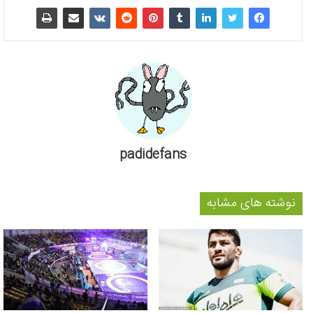
padidefans
نوشته های مشابه