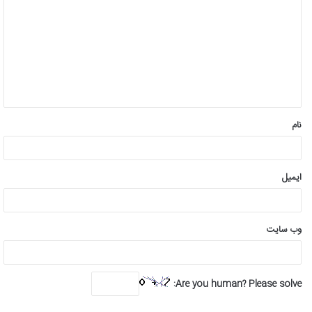
ی
د
گ
ا
ه
*
نام
ایمیل
وب‌ سایت
Are you human? Please solve: