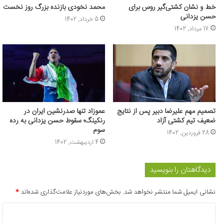
خط و نشان کشتی‌گیر روس برای
محمد نخودی بازنده بزرگ روز نخست
حسن یزدانی
5 خرداد, 1402
17 مرداد, 1402
تصمیم مهم علیرضا دبیر پس از نتایج
عموزاد تنها صدرنشین ایران در
ضعیف تیم کشتی آزاد
رنکینگ؛ سقوط حسن یزدانی به رده
سوم
28 فروردین, 1402
4 اردیبهشت, 1402
دیدگاهتان را بنویسید
نشانی ایمیل شما منتشر نخواهد شد.
بخش‌های موردنیاز علامت‌گذاری شده‌اند
*
د