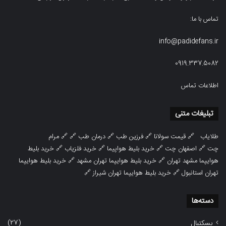
تماس با ما:
info@padidefans.ir
0919.337.5082
اطلاعات تماس
تبلیغات متنی
طلایاب
🔗
قیمت سولانا
🔗
فرزین طب
🔗
درمان طب
🔗 🔗
مرام
چت
🔗
اصفهان چت
🔗
خرید بلیط هواپیما
🔗
خرید فلزیاب
🔗
خرید بلیط
هوایپما مشهد تهران
🔗
خرید بلیط هوایپما تهران مشهد
🔗
خرید بلیط هوایپما
تهران استانبول
🔗
خرید بلیط هوایپما تهران شیراز
🔗
دسته‌ها
(27)
بسکتبال