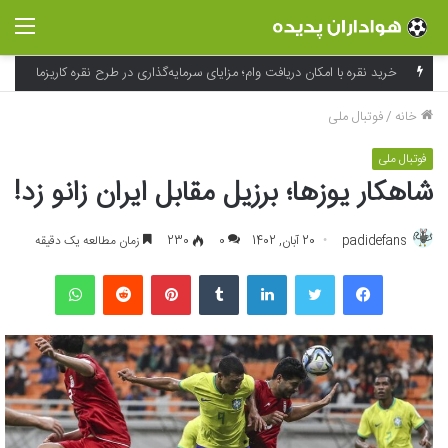
منو
خانه
/
فوتبال ملی
فوتبال ملی
شاهکار یوزها؛ برزیل مقابل ایران زانو زد!
padidefans
20 آبان, 1402
0
230
زمان مطالعه یک دقیقه
فیسبوک
توییتر
لینکداین
تامبلر
پینتریست
Reddit
واتس آپ