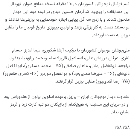
تیم فوتبال نوجوانان کشورمان در 20 دقیقه نسخه مدافع عنوان قهرمانی
این مسابقات را پیچید. شاگردان حسین عبدی در نیمه دوم این دیدار
متحول شدند و با زدن سه گل پیاپی اجازه خودنمایی به برزیلی‌ها ندادند و
توانستند دست به کار بزرگی بزنند و اولین پیروزی تاریخ فوتبال ما را مقابل
برزیل به دست آوردند.
ملی‌پوشان نوجوان کشورمان با ترکیب آرشا شکوری، نیما اندرز، حسام
نفری، عرفان درویش عالی، اسماعیل قلی‌زاده، امیرمحمد رزاق‌نیا، یعقوب
براجعه، ابوالفضل زمانی، ماهان صادقی (75 – محمد عسکری)، ابوالفضل
ذلیخایی (46 – علیرضا همایی‌فرد) و ابوالفضل موردی (46- کسری طاهری)
(75- رضا قندی‌پور) مقابل برزیل قرار گرفتند.
قضاوت دیدار نوجوانان ایران – برزیل برعهده اسلوین براون از هندوراس بود.
او در جریان این مسابقه به هیچ‌کدام از بازیکنان دو تیم کارت زرد و قرمز
نشان نداد.
۲۵۸ ۲۵۸