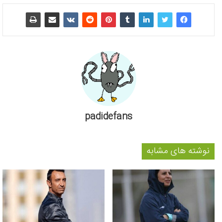
padidefans
نوشته های مشابه