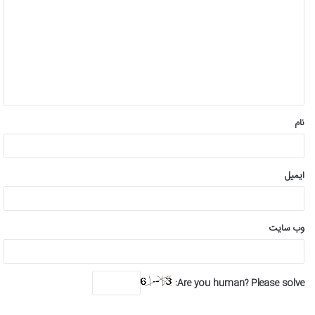
د
گ
ا
ه
*
نام
ایمیل
وب‌ سایت
Are you human? Please solve: