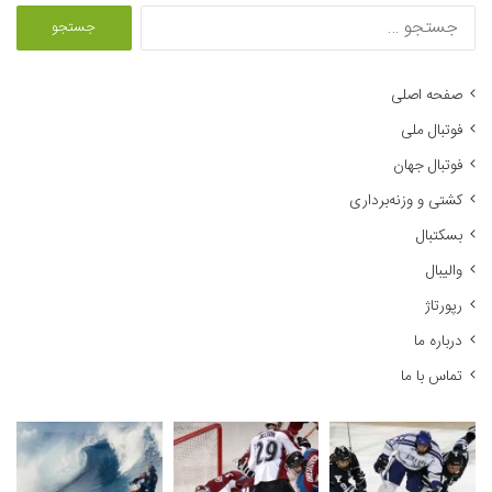
ج
س
ت
ج
صفحه اصلی
و
فوتبال ملی
ب
ر
فوتبال جهان
ا
کشتی و وزنه‌برداری
ی
:
بسکتبال
والیبال
رپورتاژ
درباره ما
تماس با ما