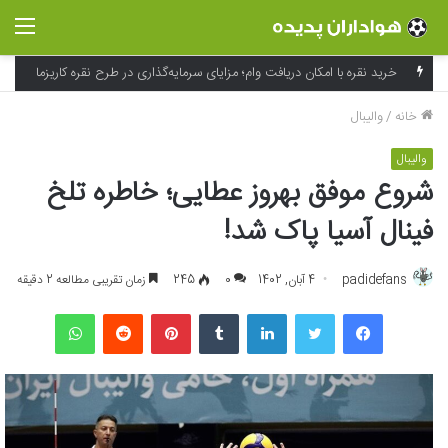
منو
خرید نقره با امکان دریافت وام؛ مزایای سرمایه‌گذاری در طرح نقره کاریزما
خانه
/
والیبال
والیبال
شروع موفق بهروز عطایی؛ خاطره تلخ
فینال آسیا پاک شد!
padidefans
4 آبان, 1402
0
245
زمان تقریبی مطالعه 2 دقیقه
فیسبوک
توییتر
لینکداین
تامبلر
پینتریست
Reddit
واتس آپ