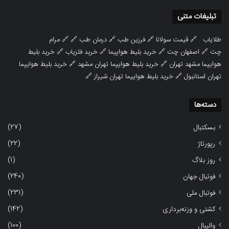
تبلیغات متنی
طلایاب
🔗
قیمت سولانا
🔗
فرزین طب
🔗
درمان طب
🔗 🔗
مرام
چت
🔗
اصفهان چت
🔗
خرید بلیط هواپیما
🔗
خرید فلزیاب
🔗
خرید بلیط
هوایپما مشهد تهران
🔗
خرید بلیط هوایپما تهران مشهد
🔗
خرید بلیط هوایپما
تهران استانبول
🔗
خرید بلیط هوایپما تهران شیراز
🔗
دسته‌ها
(27)
بسکتبال
(22)
رپورتاژ
(1)
روز بلاگ
(240)
فوتبال جهان
(231)
فوتبال ملی
(142)
کشتی و وزنه‌برداری
(100)
والیبال