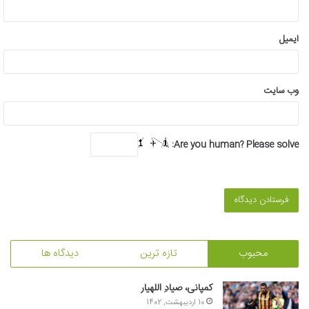
ایمیل
وب‌ سایت
Are you human? Please solve:
محبوب
تازه ترین
دیدگاه ها
کمپانی، صیادِ اللهیار
10 اردیبهشت, 1402