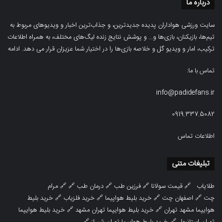
درباره ما
سایت ورزشی هواداران پدیده جدیدترین، و جذاب‌ترین اخبار و ویدیوهای مربوط به
تیم‌ها، بازیکنان، بازی‌ها و… و پوشش نتایج زنده لیگ‌های مختلف، به همراه اطلاعات
ترکیب، امار و ویدیو‌‌ گل‌ و خلاصه بازی‌ها را در اختیار شما عزیزان قرار می دهد.
ادامه
تماس با ما:
info@padidefans.ir
0919.337.5082
اطلاعات تماس
تبلیغات متنی
طلایاب
🔗
قیمت سولانا
🔗
فرزین طب
🔗
درمان طب
🔗 🔗
مرام
چت
🔗
اصفهان چت
🔗
خرید بلیط هواپیما
🔗
خرید فلزیاب
🔗
خرید بلیط
هوایپما مشهد تهران
🔗
خرید بلیط هوایپما تهران مشهد
🔗
خرید بلیط هوایپما