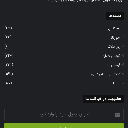
تهران استانبول
🔗
خرید بلیط هوایپما تهران شیراز
🔗
دسته‌ها
(27)
بسکتبال
(22)
رپورتاژ
(1)
روز بلاگ
(240)
فوتبال جهان
(231)
فوتبال ملی
(142)
کشتی و وزنه‌برداری
(100)
والیبال
عضویت در خبرنامه ما
آدرس
ایمیل
خود