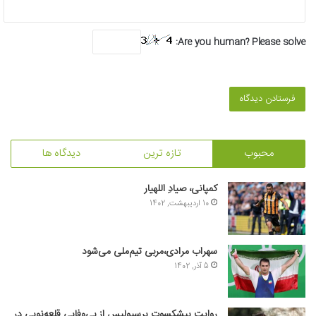
Are you human? Please solve:
محبوب
تازه ترین
دیدگاه ها
کمپانی، صیادِ اللهیار
10 اردیبهشت, 1402
سهراب مرادی،مربی تیم‌ملی می‌شود
5 آذر, 1402
روایت پیشکسوت پرسپولیس از بی‌وفایی قلعه‌نویی در