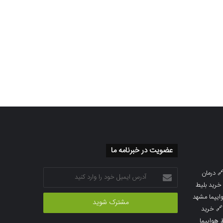
عضویت در خبرنامه ما
آدرس
درمان

ایمیل
خرید بلیط
خود
خرید بلیط 
را
خرید

وارد
خرید بلی