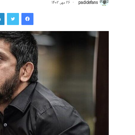
padidefans
26 مهر, 1402
فیسبوک
توییتر