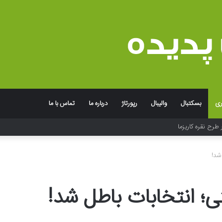
ری
بسکتبال
والیبال
رپورتاژ
درباره ما
تماس با ما
جربه به یاد ماندنی برند
شد!
؛ انتخابات باطل شد!