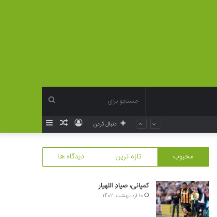
جستجو
ورود
نوشته
سایدبار
دنبال کردن
برای
تصادفی
محبوب
تازه ترین
دیدگاه ها
کمپانی، صیادِ اللهیار
10 اردیبهشت, 1402