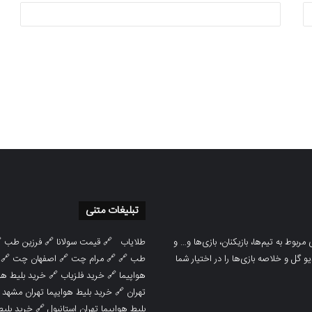
تبلیغات متنی

فرزین طب
🔗
قیمت سولانا
🔗
طلایاب
سایت ورزشی هواداران پدیده جدیدترین، 
🔗
اصفهان چت
🔗
مرام چت
🔗 🔗
طب
پوشش نتایج زنده لیگ‌های مختلف، به همر
هوایپما مشهد
🔗
خرید فلزیاب
🔗
هواپیما

خرید بلیط هوایپما تهران مشهد
🔗
تهران
ط هوایپما
🔗
بلیط هوایپما تهران استانبول