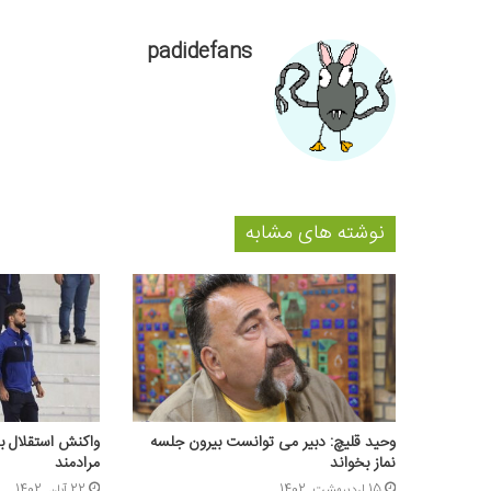
padidefans
نوشته های مشابه
وحید قلیچ: دبیر می توانست بیرون جلسه
واکنش استقلال ب
نماز بخواند
مرادمند
15 اردیبهشت, 1402
22 آبان, 1402