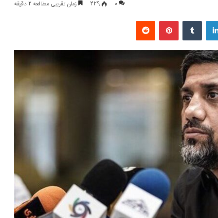
0
229
زمان تقریبی مطالعه 2 دقیقه
لینکداین
تامبلر
پینتریست
Reddit