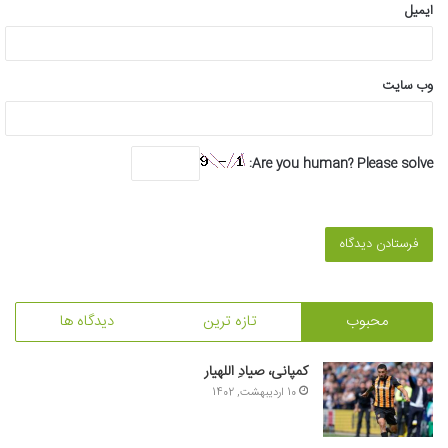
ایمیل
وب‌ سایت
Are you human? Please solve:
محبوب
تازه ترین
دیدگاه ها
کمپانی، صیادِ اللهیار
10 اردیبهشت, 1402