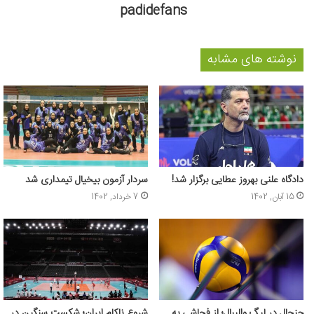
padidefans
نوشته های مشابه
دادگاه علنی بهروز عطایی برگزار شد!
سردار آزمون بیخیال تیمداری شد
15 آبان, 1402
7 خرداد, 1402
جنجال در لیگ والیبال؛ از فحاشی به
شروع ناکام ایران؛ شکست سنگین در