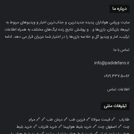
درباره ما
سایت ورزشی هواداران پدیده جدیدترین، و جذاب‌ترین اخبار و ویدیوهای مربوط به
تیم‌ها، بازیکنان، بازی‌ها و… و پوشش نتایج زنده لیگ‌های مختلف، به همراه اطلاعات
ترکیب، امار و ویدیو‌‌ گل‌ و خلاصه بازی‌ها را در اختیار شما عزیزان قرار می دهد.
ادامه
تماس با ما:
info@padidefans.ir
0919.337.5082
اطلاعات تماس
تبلیغات متنی
طلایاب
🔗
قیمت سولانا
🔗
فرزین طب
🔗
درمان طب
🔗 🔗
مرام
چت
🔗
اصفهان چت
🔗
خرید بلیط هواپیما
🔗
خرید فلزیاب
🔗
خرید بلیط