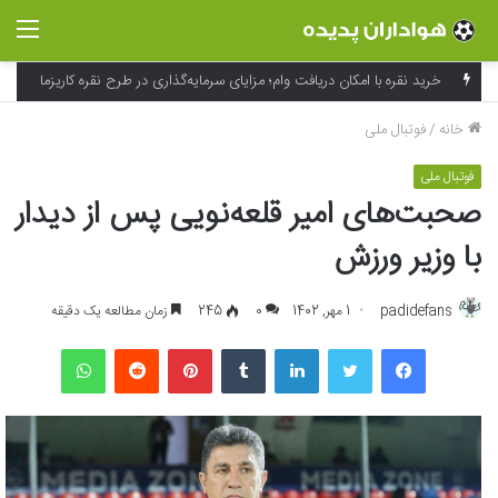
منو
خرید نقره با امکان دریافت وام؛ مزایای سرمایه‌گذاری در طرح نقره کاریزما
خانه
/
فوتبال ملی
فوتبال ملی
صحبت‌های امیر قلعه‌نویی پس از دیدار
با وزیر ورزش
padidefans
1 مهر, 1402
0
245
زمان مطالعه یک دقیقه
فیسبوک
توییتر
لینکداین
تامبلر
پینتریست
Reddit
واتس آپ