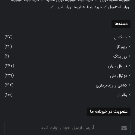
هوایپما مشهد تهران
🔗
خرید بلیط هوایپما تهران مشهد
🔗
خرید بلیط هوایپما
تهران استانبول
🔗
خرید بلیط هوایپما تهران شیراز
🔗
دسته‌ها
(27)
بسکتبال
(22)
رپورتاژ
(1)
روز بلاگ
(240)
فوتبال جهان
(231)
فوتبال ملی
(142)
کشتی و وزنه‌برداری
(100)
والیبال
عضویت در خبرنامه ما
آدرس
ایمیل