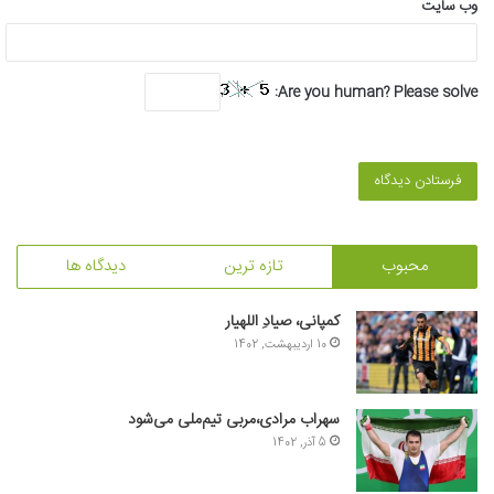
وب‌ سایت
Are you human? Please solve:
محبوب
تازه ترین
دیدگاه ها
کمپانی، صیادِ اللهیار
10 اردیبهشت, 1402
سهراب مرادی،مربی تیم‌ملی می‌شود
5 آذر, 1402