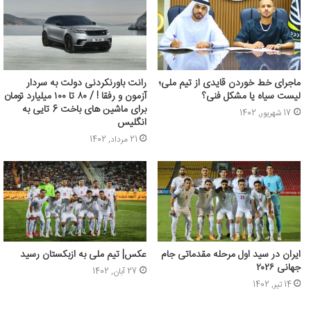
ماجرای خط خوردن قایدی از تیم ملی؛
رانت باورنکردنی دولت به سردار
لیست سیاه یا مشکل فنی؟
آزمون و رفقا ! / ۸۰ تا ۱۰۰ میلیارد تومان
برای ماشین های باخت 6 تایی به
17 شهریور, 1402
انگلیس
21 مرداد, 1402
ایران در سید اول مرحله مقدماتی جام
عکس‌| تیم ملی به ازبکستان رسید
جهانی ۲۰۲۶
27 آبان, 1402
14 تیر, 1402