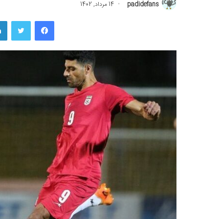
padidefans
14 مرداد, 1402
فیسبوک
توییتر