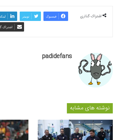
اشتراک گذاری
فیسبوک
توییتر
لینکد
اشتراک گذ
padidefans
نوشته های مشابه