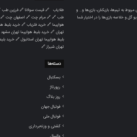

فرزین طب
🔗
قیمت سولانا
🔗
طلایاب
سایت ورزشی هواداران پدیده جدیدترین، 
🔗
اصفهان چت
🔗
مرام چت
🔗 🔗
طب
پوشش نتایج زنده لیگ‌های مختلف، به همر
هوایپما مشهد
🔗
خرید فلزیاب
🔗
هواپیما

خرید بلیط هوایپما تهران مشهد
🔗
تهران
ط هوایپما
🔗
بلیط هوایپما تهران استانبول
🔗
تهران شیراز
دسته‌ها
بسکتبال
رپورتاژ
روز بلاگ
فوتبال جهان
فوتبال ملی
کشتی و وزنه‌برداری
والیبال