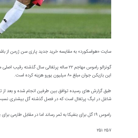
سایت «هواسکورد» به مقایسه خرید جدید پاری سن ژرمن از باشگا
گونزالو راموس مهاجم ۲۲ ساله پرتغالی سال گذش
این بازیکن جوان مبلغ ۸۰ میلیون یورو هزینه کرده است.
شاغل در لیگ پرتغال است که در فصل گذشته گل بیشتری نسبت
راموس ۱۹ گل برای بنفیکا به ثمر رساند اما در مقابل طارمی برای پورتو ۲۲ گل زد تا جایزه آقای گلی را کسب کند.
۲۵۷ ۲۵۱