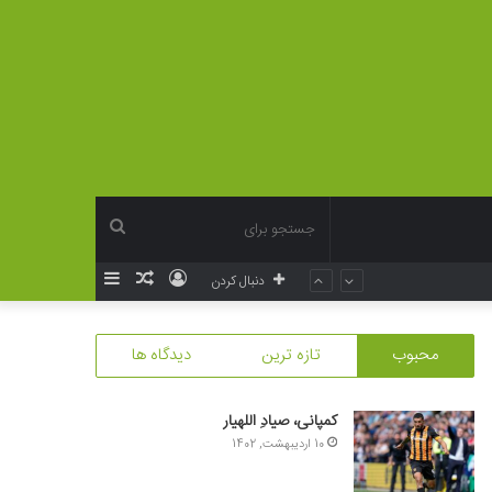
جستجو
ورود
نوشته
سایدبار
دنبال کردن
برای
تصادفی
محبوب
تازه ترین
دیدگاه ها
کمپانی، صیادِ اللهیار
10 اردیبهشت, 1402