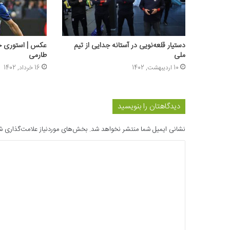
دستیار قلعه‌نویی در آستانه جدایی از تیم
عکس | استوری خا
ملی
طارمی
10 اردیبهشت, 1402
16 خرداد, 1402
دیدگاهتان را بنویسید
نشانی ایمیل شما منتشر نخواهد شد.
بخش‌های موردنیاز علامت‌گذاری ش
د
ی
د
گ
ا
ه