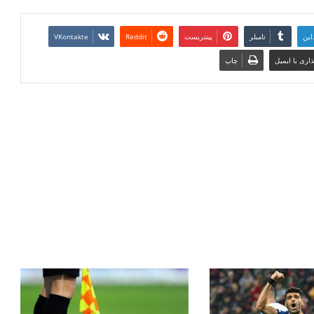
این
تامبلر
پینتریست
Reddit
VKontakte
اری با ایمیل
چاپ