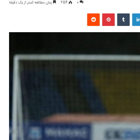
0
254
زمان مطالعه کمتر از یک دقیقه
لینکداین
تامبلر
پینتریست
Reddit