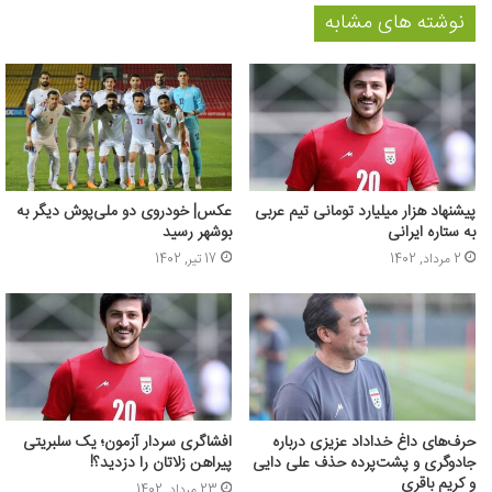
نوشته های مشابه
پیشنهاد هزار میلیارد تومانی تیم عربی
عکس‌| خودروی دو ملی‌پوش دیگر به
به ستاره ایرانی
بوشهر رسید
2 مرداد, 1402
17 تیر, 1402
حرف‌های داغ خداداد عزیزی درباره
افشاگری سردار آزمون؛ یک سلبریتی
جادوگری و پشت‌پرده حذف علی دایی
پیراهن زلاتان را دزدید؟!
و کریم باقری
23 مرداد, 1402