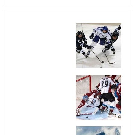
ر
ا
ی
: