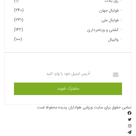
(1)
روز بلاگ
(240)
فوتبال جهان
(231)
فوتبال ملی
(142)
کشتی و وزنه‌برداری
(100)
والیبال
عضویت در خبرنامه ما
آدرس
ایمیل
خود
را
وارد
کنید
تمامی حقوق برای سایت ورزشی هواداران پدیده محفوظ است.
فیسبوک
توییتر
اینستاگرام
تلگرام