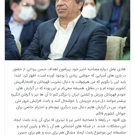
هادی عامل درباره مصاحبه اخیر خود پیرامون اهداف حسن یزدانی از حضور
در بازی های آسیایی که حواشی زیادی را بوجود آورده است، اظهار کرد: ابتدا
باید این را بگویم‌ که من هیچوقت به دنبال تخریب قهرمانان و افتخارآفرینان
کشورم نبوده ام و در مقابل، همیشه سعی‌ام بر این بوده که در گزارش های
خودم قهرمانان ورزش و کشتی ایران را بزرگتر کنم تا آن ها نیز با گرفتن انگیزه
بیشتر بتوانند دل مردم عزیزمان را خوشحال کنند و باعث افزایش غرور ملی
شوند. من در گزارش هایم دنبال چیز دیگری نبوده‌ام و احترام خاصی برای
جوانان کشورم قائلم.
وی افزود: در رابطه با مصاحبه اخیر نیز با تیتری که برای آن زدند باعث ایجاد
این مشکلات شدند. در شبکه های اجتماعی هم آن را بالا و پایین کردند و
متاسفانه این موضوع باعث ایجاد مشکل هم برای بنده و هم برای حسن