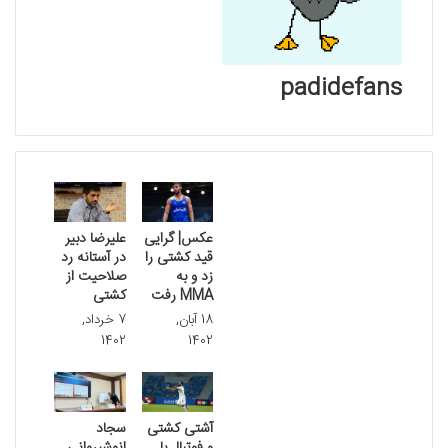
padidefans
نوشته های مشابه
عکس| گرایی
علیرضا دبیر
قید کشتی را
در آستانه رد
زد و به
صلاحیت از
MMA رفت
کشتی
18 آبان,
7 خرداد,
1402
1402
آشتی کشتی
سجاد