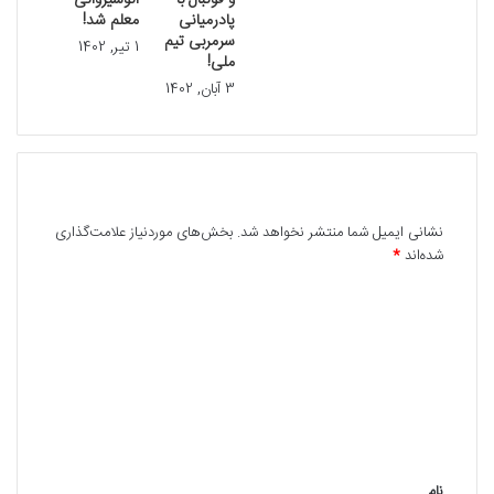
و فوتبال با
انوشیروانی
پادرمیانی
معلم شد!
سرمربی تیم
1 تیر, 1402
ملی!
3 آبان, 1402
دیدگاهتان را بنویسید
نشانی ایمیل شما منتشر نخواهد شد.
بخش‌های موردنیاز علامت‌گذاری
شده‌اند
*
د
ی
د
گ
ا
ه
نام