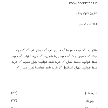
info@padidefans.ir
0919.337.5082
اطلاعات تماس
تبلیغات متنی
طلایاب
🔗
قیمت سولانا
🔗
فرزین طب
🔗
درمان طب
🔗 🔗
مرام
چت
🔗
اصفهان چت
🔗
خرید بلیط هواپیما
🔗
خرید فلزیاب
🔗
خرید
بلیط هوایپما مشهد تهران
🔗
خرید بلیط هوایپما تهران مشهد
🔗
خرید
بلیط هوایپما تهران استانبول
🔗
خرید بلیط هوایپما تهران شیراز
🔗
دسته‌ها
(27)
بسکتبال
(22)
رپورتاژ