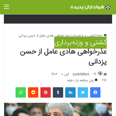
منو
خانه
/
کشتی و وزنه‌برداری
/
عذرخواهی هادی عامل از حسن یزدانی
کشتی و وزنه‌برداری
عذرخواهی هادی عامل از حسن
یزدانی
19 آبان, 1402
padidefans
0
216
زمان مطالعه یک دقیقه
فیسبوک
توییتر
لینکداین
تامبلر
پینتریست
Reddit
واتس آپ