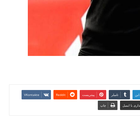
این
تامبلر
پینتریست
Reddit
VKontakte
اری با ایمیل
چاپ