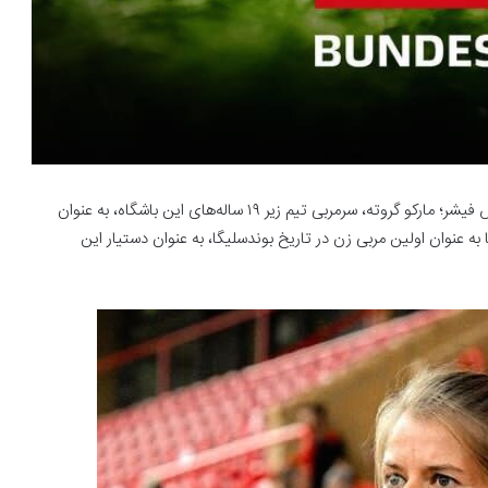
به گزارش خبرگزاری خبرآنلاین؛ اونیون برلین پس از برکناری اورس فیشر؛ مارکو گروته، سرمربی تیم زیر ۱۹ ساله‌های این باشگاه، به عنوان
ه عنوان اولین مربی زن در تاریخ بوندسلیگا، به عنوان دستیار این