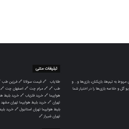
تبلیغات متنی

فرزین طب
🔗
قیمت سولانا
🔗
طلایاب
سایت ورزشی هواداران پدیده جدیدترین، 
🔗
اصفهان چت
🔗
مرام چت
🔗 🔗
طب
پوشش نتایج زنده لیگ‌های مختلف، به همر
هوایپما مشهد
🔗
خرید فلزیاب
🔗
هواپیما

خرید بلیط هوایپما تهران مشهد
🔗
تهران
ط هوایپما
🔗
بلیط هوایپما تهران استانبول
🔗
تهران شیراز