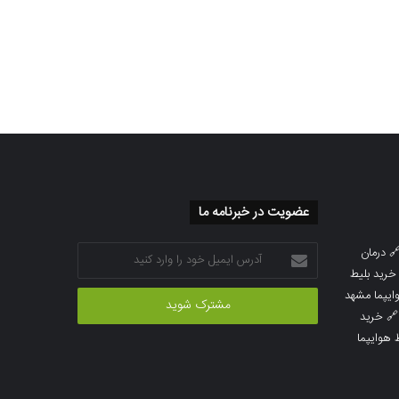
عضویت در خبرنامه ما
آدرس
درمان

ایمیل
خرید بلیط
خود
خرید بلیط 
را
خرید

وارد
خرید بلی
کنید