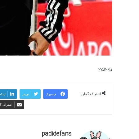
251251
اشتراک گذاری
فیسبوک
توییتر
لینکد
اشتراک گذ
padidefans