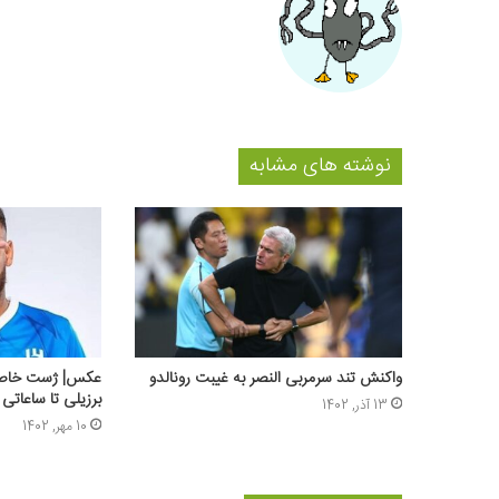
نوشته های مشابه
واکنش تند سرمربی النصر به غیبت رونالدو
عکس‌| ژست خاص ن
برزیلی تا ساعاتی 
13 آذر, 1402
10 مهر, 1402