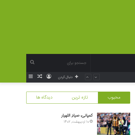
جستجو
ورود
نوشته
سایدبار
دنبال کردن
برای
تصادفی
محبوب
تازه ترین
دیدگاه ها
کمپانی، صیادِ اللهیار
10 اردیبهشت, 1402