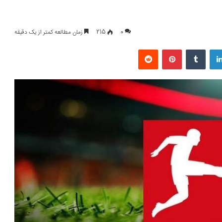
0
215
زمان مطالعه کمتر از یک دقیقه
لینکداین
تامبلر
پینتریست
Reddit