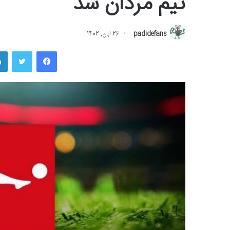
تیم مردان شد
padidefans
26 آبان, 1402
فیسبوک
توییتر