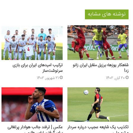
نوشته های مشابه
شاهکار یوزها؛ برزیل مقابل ایران زانو
ترکیب امیدهای ایران برای بازی
زد!
سرنوشت‌ساز
20 آبان, 1402
21 شهریور, 1402
تکذیب یک شایعه عجیب درباره سردار
عکس | ترفند جالب هوادار پرتغالی