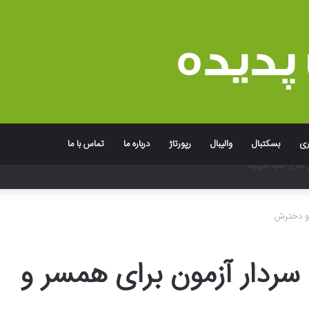
ری
بسکتبال
والیبال
رپورتاژ
درباره ما
تماس با ما
جربه به یاد ماندنی برند
 و دخترش
سردار آزمون برای همسر و