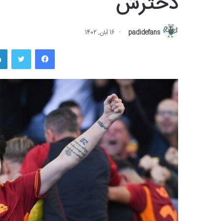
دخترش
padidefans
16 آبان, 1402
فیسبوک
توییتر