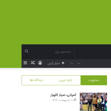
جستجو
ورود
نوشته
سایدبار
دنبال کردن
برای
تصادفی
محبوب
تازه ترین
دیدگاه ها
کمپانی، صیادِ اللهیار
10 اردیبهشت, 1402