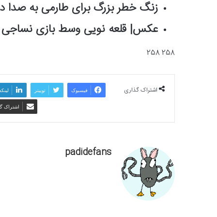
زنگ خطر بزرگ برای طارمی به صدا در
عکس| قلعه نویی وسط بازی نساجی خ
258 258
اشتراک گذاری
فیسبوک
توییتر
لینکد
اشتراک گذ
padidefans