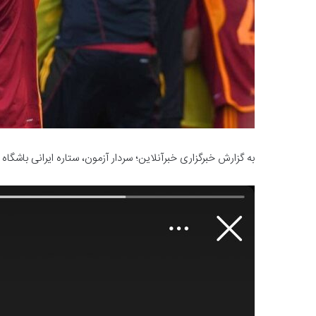
به گزارش خبرگزاری خبرآنلاین؛ سردار آزمون، ستاره ایرانی باشگا