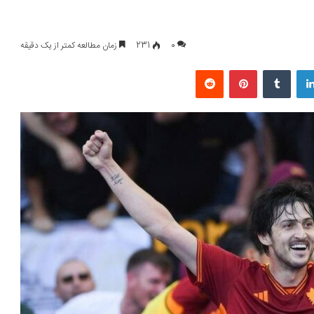
0
231
زمان مطالعه کمتر از یک دقیقه
لینکداین
تامبلر
پینتریست
Reddit