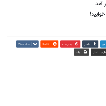
 آمد
وابید!
این
تامبلر
پینتریست
Reddit
VKontakte
اری با ایمیل
چاپ