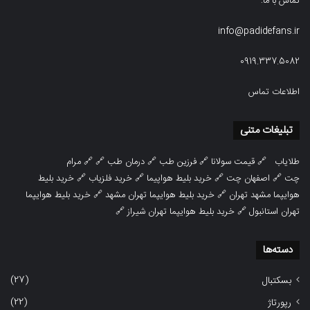
تماس با ما:
info@padidefans.ir
0919.337.5082
اطلاعات تماس
تبلیغات متنی
طلایاب
🔗
قیمت سولانا
🔗
فرزین طب
🔗
درمان طب
🔗 🔗
مرام
چت
🔗
اصفهان چت
🔗
خرید بلیط هواپیما
🔗
خرید فلزیاب
🔗
خرید بلیط
هوایپما مشهد تهران
🔗
خرید بلیط هوایپما تهران مشهد
🔗
خرید بلیط هوایپما
تهران استانبول
🔗
خرید بلیط هوایپما تهران شیراز
🔗
دسته‌ها
(27)
بسکتبال
(22)
رپورتاژ