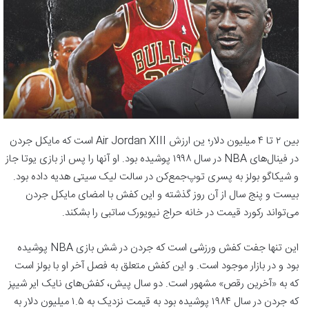
بین ۲ تا ۴ میلیون دلار؛ ین ارزش Air Jordan XIII است که مایکل جردن
در فینال‌های NBA در سال ۱۹۹۸ پوشیده بود. او آنها را پس از بازی یوتا جاز
و شیکاگو بولز به پسری توپ‌جمع‌کن در سالت لیک سیتی هدیه داده بود.
بیست و پنج سال از آن روز گذشته و این کفش با امضای مایکل جردن
می‌تواند رکورد قیمت در خانه حراج نیویورک ساتبی را بشکند.
این تنها جفت کفش ورزشی است که جردن در شش بازی NBA پوشیده
بود و در بازار موجود است. و این کفش متعلق به فصل آخر او با بولز است
که به «آخرین رقص» مشهور است. دو سال پیش، کفش‌های نایک ایر شیپز
که جردن در سال ۱۹۸۴ پوشیده بود به قیمت نزدیک به ۱.۵ میلیون دلار به