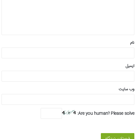
گ
ا
ه
*
نام
ایمیل
وب‌ سایت
Are you human? Please solve: