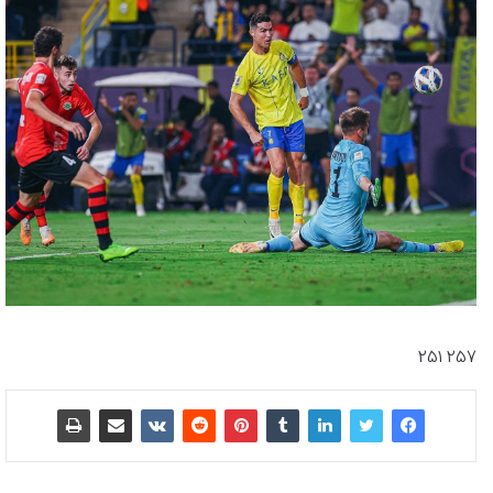
257 251