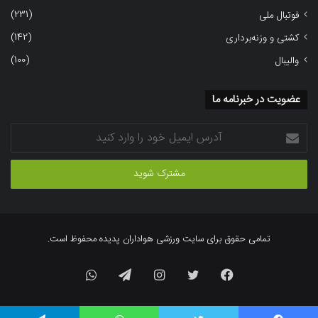
(231)
فوتبال ملی
(142)
کشتی و وزنه‌برداری
(100)
والیبال
عضویت در خبرنامه ما
آدرس
ایمیل
خود
را
وارد
کنید
تمامی حقوق برای سایت ورزشی هواداران پدیده محفوظ است.
فیسبوک
توییتر
اینستاگرام
تلگرام
واتس
آپ