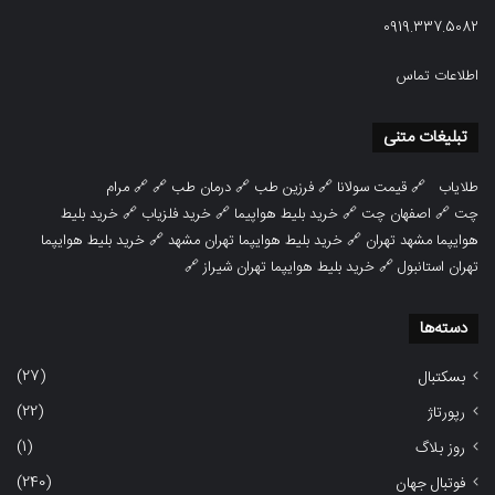
0919.337.5082
اطلاعات تماس
تبلیغات متنی
طلایاب
🔗
قیمت سولانا
🔗
فرزین طب
🔗
درمان طب
🔗 🔗
مرام
چت
🔗
اصفهان چت
🔗
خرید بلیط هواپیما
🔗
خرید فلزیاب
🔗
خرید بلیط
هوایپما مشهد تهران
🔗
خرید بلیط هوایپما تهران مشهد
🔗
خرید بلیط هوایپما
تهران استانبول
🔗
خرید بلیط هوایپما تهران شیراز
🔗
دسته‌ها
(27)
بسکتبال
(22)
رپورتاژ
(1)
روز بلاگ
(240)
فوتبال جهان