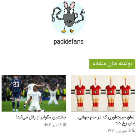
padidefans
نوشته های مشابه
اتفاق حیرت‌آوری که در جام جهانی
جانشین مگوایر از رئال می‌آید!
زنان رخ داد
26 تیر, 1402
15 شهریور, 1402