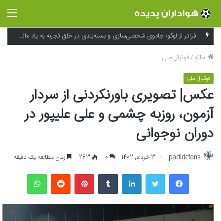
منو
فراتر از لوگو؛ جادوی شخصی‌سازی و بسته‌بندی در خلق تجربه به یاد ماندنی برند
خانه
/
فوتبال ملی
فوتبال ملی
عکس| تصویری باورنکردنی از سردار
آزمون، روزبه چشمی و علی علیپور در
دوران نوجوانی
padidefans
3 خرداد, 1402
0
263
زمان مطالعه یک دقیقه
فیسبوک
توییتر
لینکداین
تامبلر
پینتریست
Reddit
واتس آپ