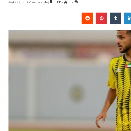
0
230
زمان مطالعه کمتر از یک دقیقه
لینکداین
تامبلر
پینتریست
Reddit