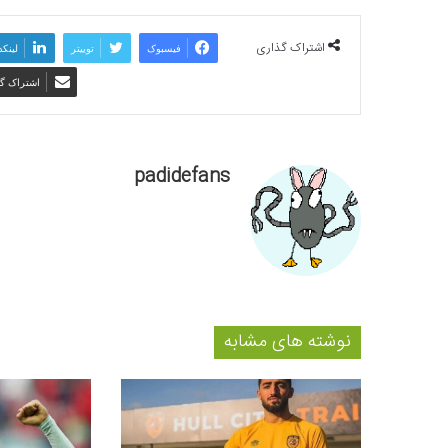
اشتراک گذاری
فیسبوک
توییتر
لینکد
اشتراک گذ
padidefans
نوشته های مشابه