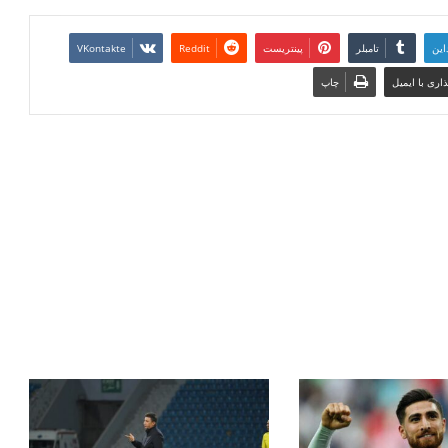
این
تامبلر
پینتریست
Reddit
VKontakte
اری با ایمیل
چاپ