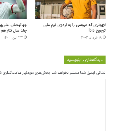
لژیونری که عروسی را به اردوی تیم ملی
جهانبخش: ملی‌پوش
ترجیح داد!
چند سال کنار هم 
18 خرداد, 1402
23 آبان, 1402
دیدگاهتان را بنویسید
نشانی ایمیل شما منتشر نخواهد شد.
بخش‌های موردنیاز علامت‌گذاری ش
د
ی
د
گ
ا
ه