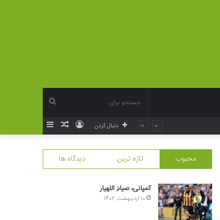
جستجو
ورود
نوشته
سایدبار
دنبال کردن
برای
تصادفی
محبوب
تازه ترین
دیدگاه ها
کمپانی، صیادِ اللهیار
10 اردیبهشت, 1402