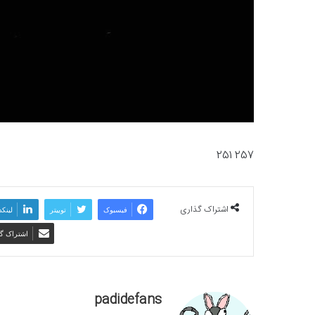
257 251
اشتراک گذاری
فیسبوک
توییتر
لینکد
اشتراک گذ
padidefans