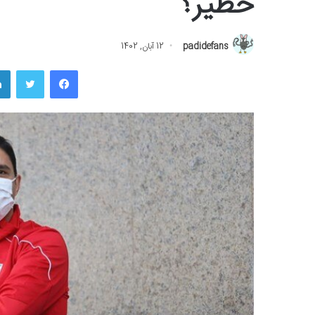
خطیر؟
padidefans
12 آبان, 1402
فیسبوک
توییتر