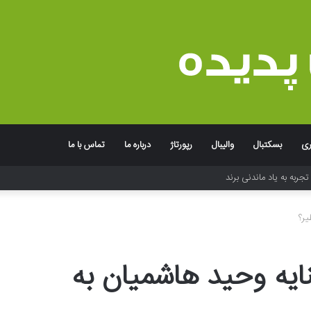
ری
بسکتبال
والیبال
رپورتاژ
درباره ما
تماس با ما
جربه به یاد ماندنی برند
یر؟
ایه وحید هاشمیان به