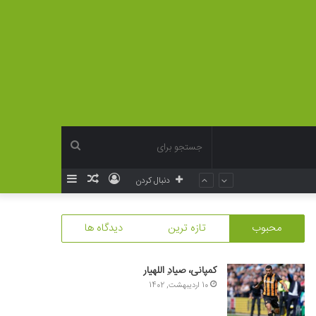
جستجو
ورود
نوشته
سایدبار
دنبال کردن
برای
تصادفی
محبوب
تازه ترین
دیدگاه ها
کمپانی، صیادِ اللهیار
10 اردیبهشت, 1402