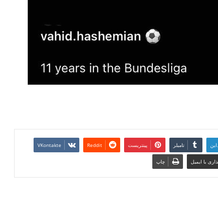
این
تامبلر
پینتریست
Reddit
VKontakte
اری با ایمیل
چاپ