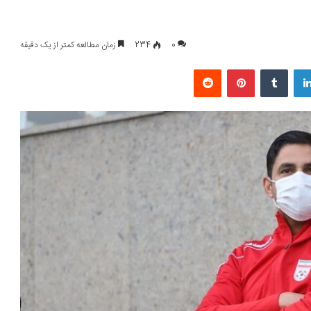
0
234
زمان مطالعه کمتر از یک دقیقه
لینکداین
تامبلر
پینتریست
Reddit