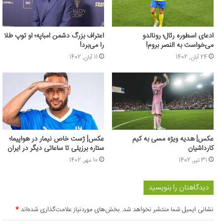
ادعای اسطوره رئال؛ رونالدو
اعتراف بزرگ دشمن امباپه؛ او توپ طلا
می‌خواست به النصر بروم!
را می‌برد!
24 آبان, 1402
11 آبان, 1402
عکس| هدیه ویژه مسی به کیم
عکس‌| ژست خاص نیمار در هواپیما؛
کارداشیان
ستاره برزیلی تا ساعاتی دیگر در ایران
31 تیر, 1402
10 مهر, 1402
دیدگاهتان را بنویسید
نشانی ایمیل شما منتشر نخواهد شد.
بخش‌های موردنیاز علامت‌گذاری شده‌اند
*