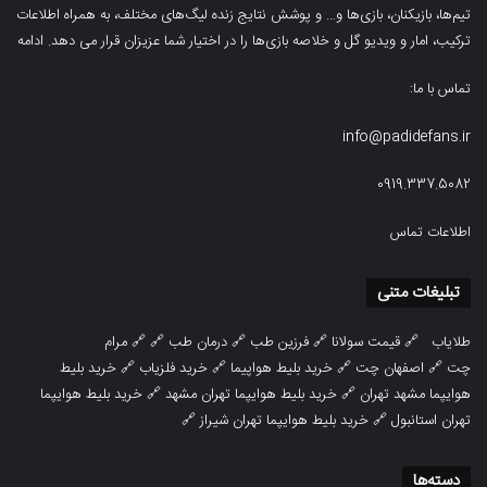
تیم‌ها، بازیکنان، بازی‌ها و… و پوشش نتایج زنده لیگ‌های مختلف، به همراه اطلاعات
ترکیب، امار و ویدیو‌‌ گل‌ و خلاصه بازی‌ها را در اختیار شما عزیزان قرار می دهد.
ادامه
تماس با ما:
info@padidefans.ir
0919.337.5082
اطلاعات تماس
تبلیغات متنی
طلایاب
🔗
قیمت سولانا
🔗
فرزین طب
🔗
درمان طب
🔗 🔗
مرام
چت
🔗
اصفهان چت
🔗
خرید بلیط هواپیما
🔗
خرید فلزیاب
🔗
خرید بلیط
هوایپما مشهد تهران
🔗
خرید بلیط هوایپما تهران مشهد
🔗
خرید بلیط هوایپما
تهران استانبول
🔗
خرید بلیط هوایپما تهران شیراز
🔗
دسته‌ها