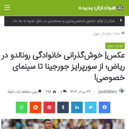
منو
فراتر از لوگو؛ جادوی شخصی‌سازی و بسته‌بندی در خلق تجربه به یاد ماندنی برند
خانه
/
فوتبال جهان
فوتبال جهان
عکس‌| خوش‌گذرانی خانوادگی رونالدو در
ریاض؛ از سورپرایز جورجینا تا سینمای
خصوصی!
padidefans
26 مرداد, 1402
0
256
زمان مطالعه یک دقیقه
فیسبوک
توییتر
لینکداین
تامبلر
پینتریست
Reddit
واتس آپ