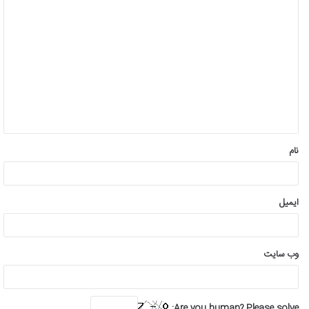
د
ی
د
گ
ا
ه
*
نام
ایمیل
وب‌ سایت
Are you human? Please solve: