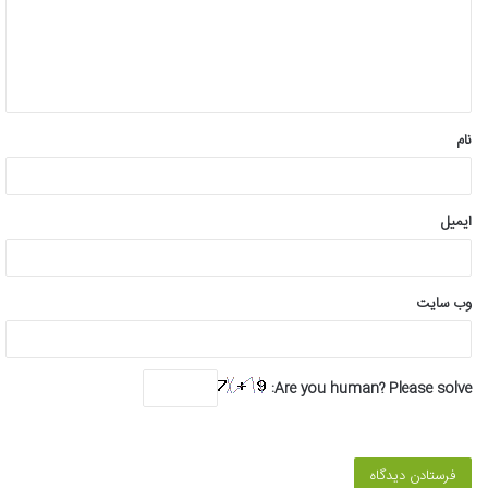
گ
ا
ه
*
نام
ایمیل
وب‌ سایت
Are you human? Please solve: