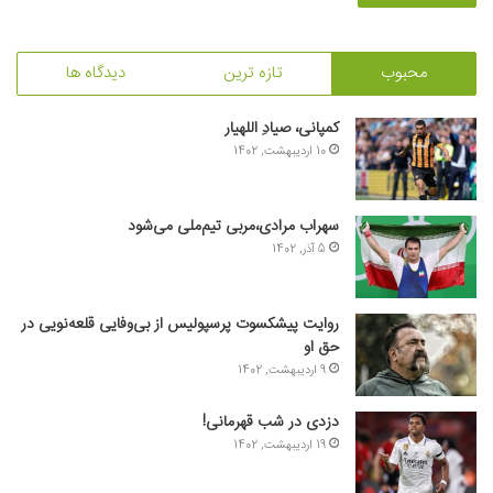
محبوب
تازه ترین
دیدگاه ها
کمپانی، صیادِ اللهیار
10 اردیبهشت, 1402
سهراب مرادی،مربی تیم‌ملی می‌شود
5 آذر, 1402
روایت پیشکسوت پرسپولیس از بی‌وفایی قلعه‌نویی در
حق او
9 اردیبهشت, 1402
دزدی در شب قهرمانی!
19 اردیبهشت, 1402