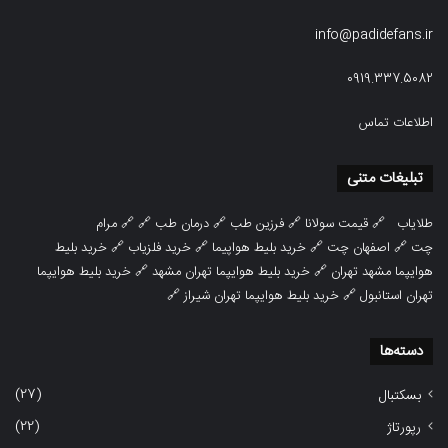
info@padidefans.ir
0919.337.5082
اطلاعات تماس
تبلیغات متنی
طلایاب
🔗
قیمت سولانا
🔗
فرزین طب
🔗
درمان طب
🔗 🔗
مرام
چت
🔗
اصفهان چت
🔗
خرید بلیط هواپیما
🔗
خرید فلزیاب
🔗
خرید بلیط
هوایپما مشهد تهران
🔗
خرید بلیط هوایپما تهران مشهد
🔗
خرید بلیط هوایپما
تهران استانبول
🔗
خرید بلیط هوایپما تهران شیراز
🔗
دسته‌ها
(27)
بسکتبال
(22)
رپورتاژ