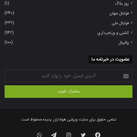
(1)
روز بلاگ
(240)
فوتبال جهان
(231)
فوتبال ملی
(142)
کشتی و وزنه‌برداری
(100)
والیبال
عضویت در خبرنامه ما
آدرس
ایمیل
خود
را
وارد
کنید
تمامی حقوق برای سایت ورزشی هواداران پدیده محفوظ است.
فیسبوک
توییتر
اینستاگرام
تلگرام
واتس