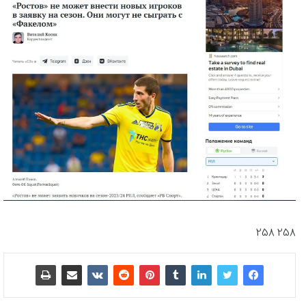
258 258