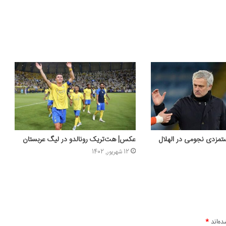
دستمزدی نجومی در الهلال
عکس| هت‌تریک رونالدو در لیگ عربستان
12 شهریور, 1402
ده‌اند
*