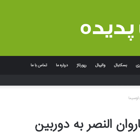
ری
بسکتبال
والیبال
رپورتاژ
درباره ما
تماس با ما
جربه به یاد ماندنی برند
اوسیما
ان النصر به دوربین