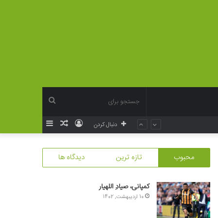
جستجو
ورود
نوشته
سایدبار
دنبال کردن
برای
تصادفی
محبوب
تازه ترین
دیدگاه ها
کمپانی، صیادِ اللهیار
10 اردیبهشت, 1402