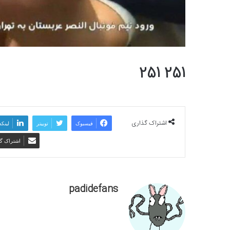
251 251
اشتراک گذاری
فیسبوک
توییتر
لینکد
اشتراک گذ
padidefans