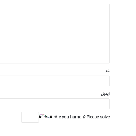
د
ی
د
گ
ا
ه
*
نام
ایمیل
Are you human? Please solve: