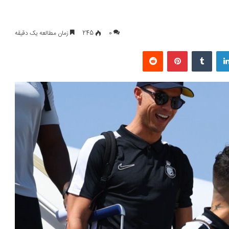
0
245
زمان مطالعه یک دقیقه
لینکداین
تامبلر
پینتریست
Reddit