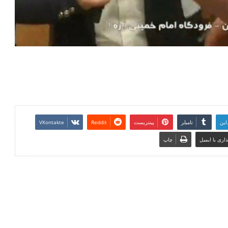
این
تامبلر
پینتریست
Reddit
VKontakte
اری با ایمیل
چاپ