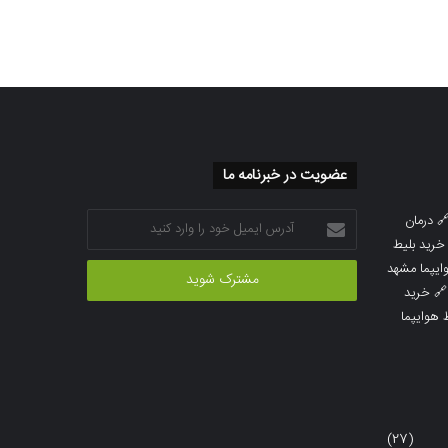
عضویت در خبرنامه ما
آدرس
درمان

ایمیل
خرید بلیط
خود
خرید بلیط 
را
خرید

وارد
خرید بلی
کنید
(27)