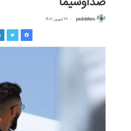
صداوسیما
padidefans
27 شهریور, 1402
فیسبوک
توییتر