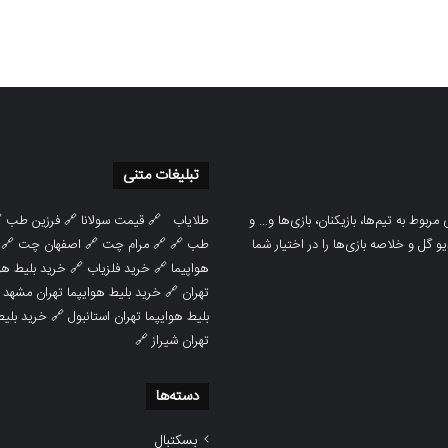
تبلیغات متنی

فرزین طب
🔗
قیمت سولانا
🔗
طلایاب
سایت ورزشی هواداران پدیده جدیدترین، 
🔗
اصفهان چت
🔗
مرام چت
🔗 🔗
طب
پوشش نتایج زنده لیگ‌های مختلف، به همر
هوایپما مشهد
🔗
خرید فلزیاب
🔗
هواپیما

خرید بلیط هوایپما تهران مشهد
🔗
تهران
ط هوایپما
🔗
بلیط هوایپما تهران استانبول
🔗
تهران شیراز
دسته‌ها
بسکتبال