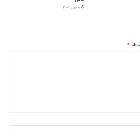
خاص
8 مهر, 1402
ده‌اند
*