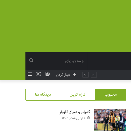
جستجو
ورود
نوشته
سایدبار
دنبال کردن
برای
تصادفی
محبوب
تازه ترین
دیدگاه ها
کمپانی، صیادِ اللهیار
10 اردیبهشت, 1402