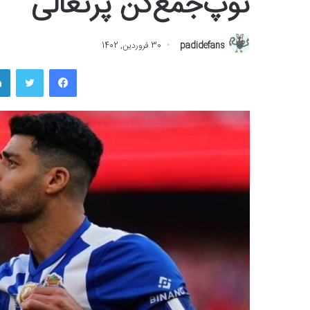
توپ‌جمع‌کن پرتغالی
padidefans
30 فروردین, 1402
فیسبوک
توییتر