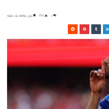
0
271
زمان مطالعه یک دقیقه
لینکداین
تامبلر
پینتریست
Reddit