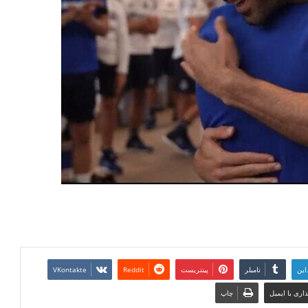
این
تامبلر
پینتریست
Reddit
VKontakte
اری با ایمیل
چاپ