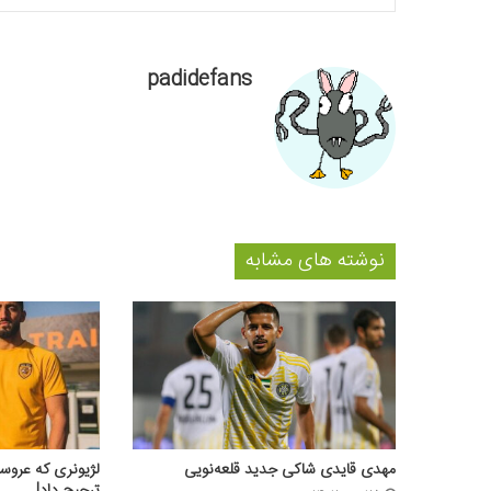
padidefans
نوشته های مشابه
مهدی قایدی شاکی جدید قلعه‌نویی
لژیونری که عروسی