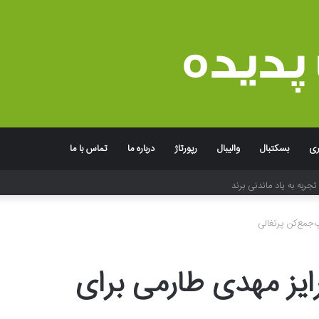
ری
بسکتبال
والیبال
رپورتاژ
درباره ما
تماس با ما
جربه به یاد ماندنی برند
جمع‌کن پرتغالی
یز مهدی طارمی برای