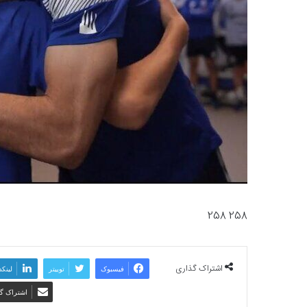
258 258
اشتراک گذاری
فیسبوک
توییتر
لینکد
اشتراک گذ