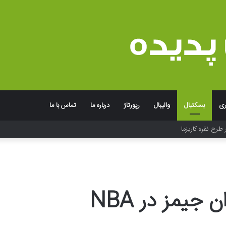
ری
بسکتبال
والیبال
رپورتاژ
درباره ما
تماس با ما
جربه به یاد ماندنی برند
جیمز در NBA