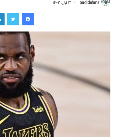
padidefans
21 آبان, 1402
فیسبوک
توییتر