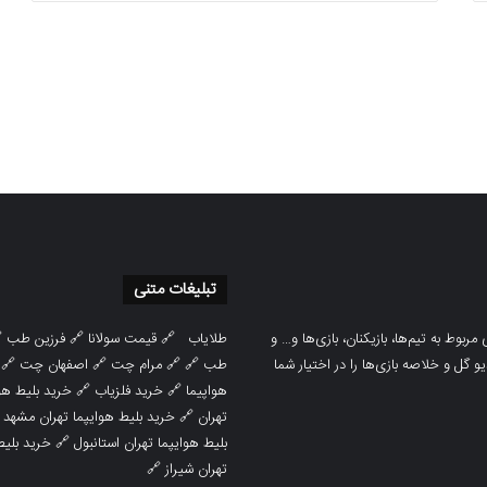
تبلیغات متنی

فرزین طب
🔗
قیمت سولانا
🔗
طلایاب
سایت ورزشی هواداران پدیده جدیدترین، 
🔗
اصفهان چت
🔗
مرام چت
🔗 🔗
طب
پوشش نتایج زنده لیگ‌های مختلف، به همر
هوایپما مشهد
🔗
خرید فلزیاب
🔗
هواپیما

خرید بلیط هوایپما تهران مشهد
🔗
تهران
ط هوایپما
🔗
بلیط هوایپما تهران استانبول
🔗
تهران شیراز