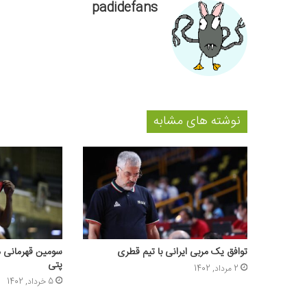
padidefans
نوشته های مشابه
توافق یک مربی ایرانی با تیم قطری
سومین قهرمانی مت
پتی
2 مرداد, 1402
5 خرداد, 1402