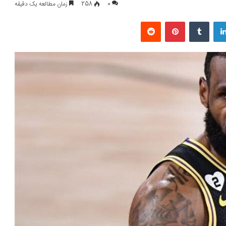
0
258
زمان مطالعه یک دقیقه
لینکداین
تامبلر
پینتریست
Reddit