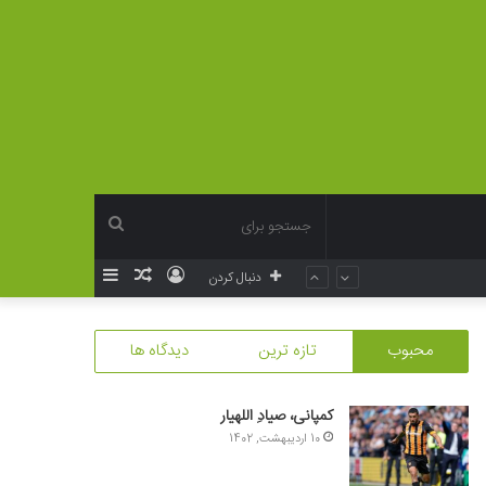
جستجو
ورود
نوشته
سایدبار
دنبال کردن
برای
تصادفی
محبوب
تازه ترین
دیدگاه ها
کمپانی، صیادِ اللهیار
10 اردیبهشت, 1402