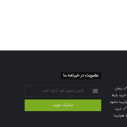
عضویت در خبرنامه ما
آدرس
درمان

ایمیل
خرید بلیط
خود
خرید بلیط 
را
خرید

وارد
خرید بلی
کنید