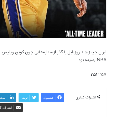
لبران جیمز چند روز قبل با گذر از ستاره‌هایی چون کوین ویلیس
NBA رسیده بود.
257 251
اشتراک گذاری
فیسبوک
توییتر
لینکد
اشتراک گذ