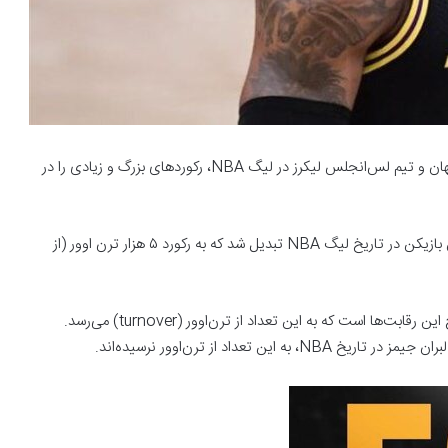
به گزارش خبرگزاری خبرآنلاین؛ لبران جیمز فوق‌ستاره بسکتبال جهان و تیم لس‌انجلس لیکرز در لیگ NBA، رکوردهای بزرگ و زیادی را در
فوق ستاره ۳۸ ساله که لقب پادشاه را یدک می‌کشد، به نخستین بازیکن در تاریخ لیگ NBA تبدیل شد که به رکورد ۵ هزار ترن اوور (از
نکته مهم این رکورد آنجایی است که او نخستین بازیکن در تاریخ این رقابت‌ها است که به این تعداد از ترن‌اوور (turnover) می‌رسد.
تعداد از ترن‌اوور نرسیده‌اند.