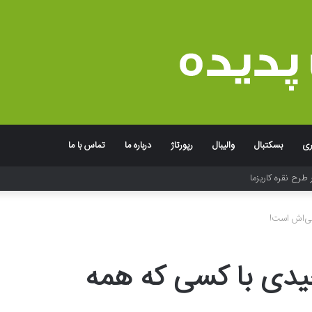
ری
بسکتبال
والیبال
رپورتاژ
درباره ما
تماس با ما
جربه به یاد ماندنی برند
گی‌اش است!
یدی با کسی که همه