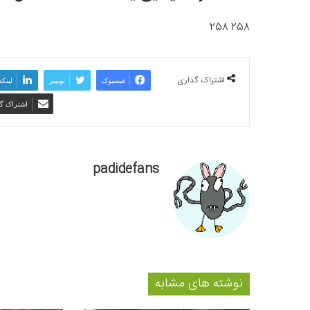
258 258
اشتراک گذاری
فیسبوک
توییتر
لینکد
اشتراک گذ
padidefans
نوشته های مشابه