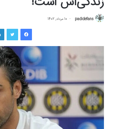
زندگی‌اش است!
padidefans
10 مرداد, 1402
فیسبوک
توییتر