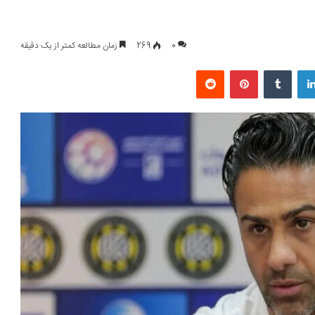
0
269
زمان مطالعه کمتر از یک دقیقه
لینکداین
تامبلر
پینتریست
Reddit