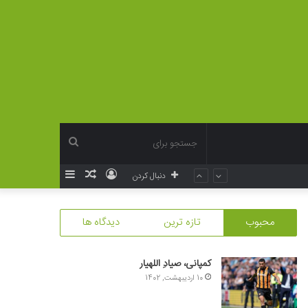
جستجو
ورود
نوشته
سایدبار
دنبال کردن
برای
تصادفی
محبوب
تازه ترین
دیدگاه ها
کمپانی، صیادِ اللهیار
10 اردیبهشت, 1402