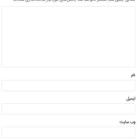
د
ی
د
گ
ا
ه
*
نام
ایمیل
وب‌ سایت