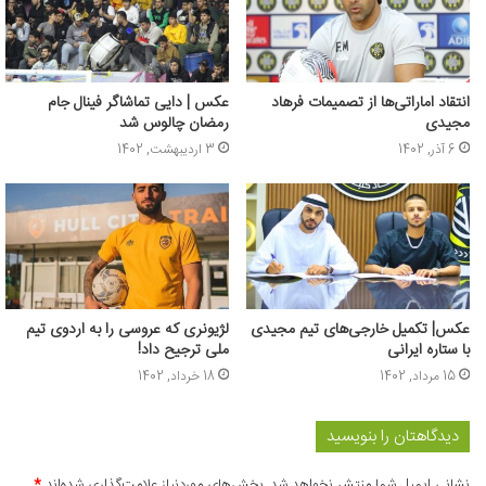
انتقاد اماراتی‌ها از تصمیمات فرهاد
عکس | دایی تماشاگر فینال جام
مجیدی
رمضان چالوس شد
6 آذر, 1402
3 اردیبهشت, 1402
عکس‌| تکمیل خارجی‌های تیم مجیدی
لژیونری که عروسی را به اردوی تیم
با ستاره ایرانی
ملی ترجیح داد!
15 مرداد, 1402
18 خرداد, 1402
دیدگاهتان را بنویسید
نشانی ایمیل شما منتشر نخواهد شد.
بخش‌های موردنیاز علامت‌گذاری شده‌اند
*