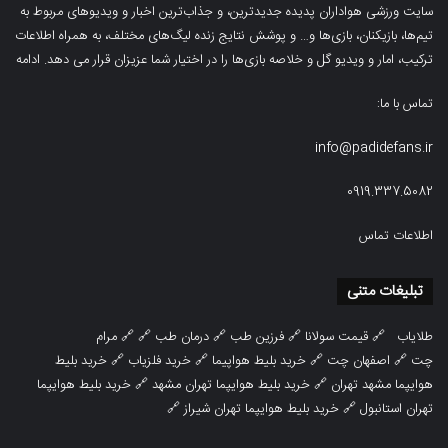
سایت ورزشی هواداران پدیده جدیدترین، و جذاب‌ترین اخبار و ویدیوهای مربوط به
تیم‌ها، بازیکنان، بازی‌ها و… و پوشش نتایج زنده لیگ‌های مختلف، به همراه اطلاعات
ترکیب، امار و ویدیو‌‌ گل‌ و خلاصه بازی‌ها را در اختیار شما عزیزان قرار می دهد.
ادامه
تماس با ما:
info@padidefans.ir
0919.337.5082
اطلاعات تماس
تبلیغات متنی
طلایاب
🔗
قیمت سولانا
🔗
فرزین طب
🔗
درمان طب
🔗 🔗
مرام
چت
🔗
اصفهان چت
🔗
خرید بلیط هواپیما
🔗
خرید فلزیاب
🔗
خرید بلیط
هوایپما مشهد تهران
🔗
خرید بلیط هوایپما تهران مشهد
🔗
خرید بلیط هوایپما
تهران استانبول
🔗
خرید بلیط هوایپما تهران شیراز
🔗