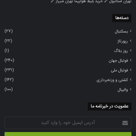
تهران استانبول
🔗
خرید بلیط هوایپما تهران شیراز
🔗
دسته‌ها
(27)
بسکتبال
(22)
رپورتاژ
(1)
روز بلاگ
(240)
فوتبال جهان
(231)
فوتبال ملی
(142)
کشتی و وزنه‌برداری
(100)
والیبال
عضویت در خبرنامه ما
آدرس
ایمیل
خود