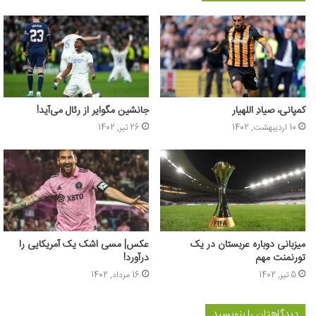
کمپانی، صیادِ اللهیار
جانشین مگوایر از رئال می‌آید!
10 اردیبهشت, 1402
26 تیر, 1402
میزبانی دوباره عربستان در یک
عکس‌| مسی اشک یک آمریکایی را
تورنمنت مهم
درآورد!
5 تیر, 1402
16 مرداد, 1402
دیدگاهتان را بنویسید