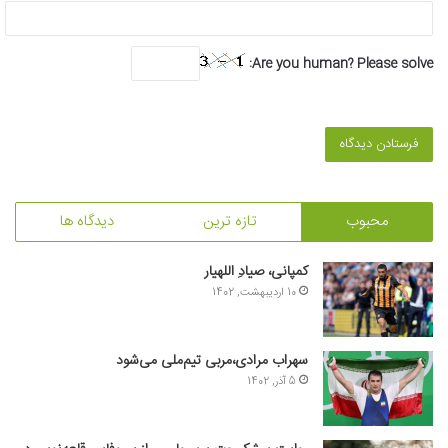
Are you human? Please solve:
محبوب
تازه ترین
دیدگاه ها
کمپانی، صیادِ اللهیار
10 اردیبهشت, 1402
سهراب مرادی،مربی تیم‌ملی می‌شود
5 آذر, 1402