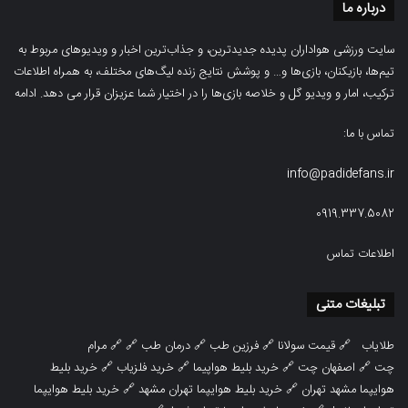
درباره ما
سایت ورزشی هواداران پدیده جدیدترین، و جذاب‌ترین اخبار و ویدیوهای مربوط به
تیم‌ها، بازیکنان، بازی‌ها و… و پوشش نتایج زنده لیگ‌های مختلف، به همراه اطلاعات
ترکیب، امار و ویدیو‌‌ گل‌ و خلاصه بازی‌ها را در اختیار شما عزیزان قرار می دهد.
ادامه
تماس با ما:
info@padidefans.ir
0919.337.5082
اطلاعات تماس
تبلیغات متنی
طلایاب
🔗
قیمت سولانا
🔗
فرزین طب
🔗
درمان طب
🔗 🔗
مرام
چت
🔗
اصفهان چت
🔗
خرید بلیط هواپیما
🔗
خرید فلزیاب
🔗
خرید بلیط
هوایپما مشهد تهران
🔗
خرید بلیط هوایپما تهران مشهد
🔗
خرید بلیط هوایپما