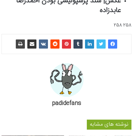
عکس| سند پرسپولیسی بودن احمدرضا
عابدزاده
258 258
padidefans
نوشته های مشابه