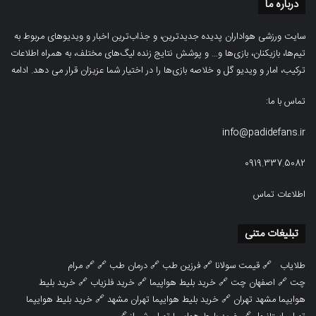
درباره ما
سایت ورزشی هواداران پدیده جدیدترین، و جذاب‌ترین اخبار و ویدیوهای مربوط به
تیم‌ها، بازیکنان، بازی‌ها و… و پوشش نتایج زنده لیگ‌های مختلف، به همراه اطلاعات
ترکیب، امار و ویدیو‌‌ گل‌ و خلاصه بازی‌ها را در اختیار شما عزیزان قرار می دهد.
ادامه
تماس با ما:
info@padidefans.ir
0919.337.5082
اطلاعات تماس
تبلیغات متنی
طلایاب
🔗
قیمت سولانا
🔗
فرزین طب
🔗
درمان طب
🔗 🔗
مرام
چت
🔗
اصفهان چت
🔗
خرید بلیط هواپیما
🔗
خرید فلزیاب
🔗
خرید بلیط
هوایپما مشهد تهران
🔗
خرید بلیط هوایپما تهران مشهد
🔗
خرید بلیط هوایپما