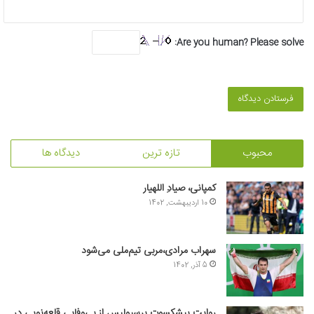
Are you human? Please solve:
محبوب
تازه ترین
دیدگاه ها
کمپانی، صیادِ اللهیار
10 اردیبهشت, 1402
سهراب مرادی،مربی تیم‌ملی می‌شود
5 آذر, 1402
روایت پیشکسوت پرسپولیس از بی‌وفایی قلعه‌نویی در