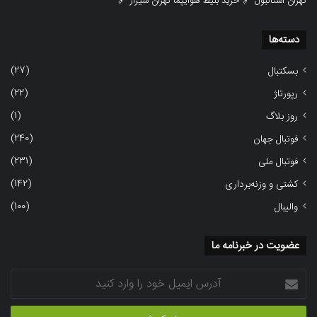
تهران استانبول
🔗
خرید بلیط هوایپما تهران شیراز
🔗
دسته‌ها
(27)
بسکتبال
(22)
رپورتاژ
(1)
روز بلاگ
(240)
فوتبال جهان
(231)
فوتبال ملی
(142)
کشتی و وزنه‌برداری
(100)
والیبال
عضویت در خبرنامه ما
آدرس
ایمیل
خود