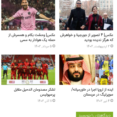
عکس| 4 تصویر از جورجینا و خواهرش
عکس‌| وحشت بکام و همسرش از
که هرگز ندیده بودید
حمله یک هوادار به مسی
2 اردیبهشت, 1402
5 مرداد, 1402
ایده از اروپا اجرا در خاورمیانه/
لشکر مصدومان الدحیل مقابل
سوپرلیگ در عربستان
پرسپولیس
4 تیر, 1402
11 آذر, 1402
دیدگاهتان را بنویسید