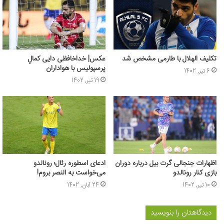
تکلیف الهلال با طارمی مشخص شد
عکس| خداخافظی دایی کمالِ
پرسپولیس با هواداران
6 تیر, 1402
19 تیر, 1402
اظهارات جنجالی گرت بیل درباره دوران
ادعای اسطوره رئال؛ رونالدو
بازی کنار رونالدو
می‌خواست به النصر بروم!
10 تیر, 1402
24 آبان, 1402
دیدگاهتان را بنویسید