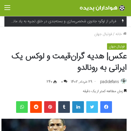
منو
فراتر از لوگو؛ جادوی شخصی‌سازی و بسته‌بندی در خلق تجربه به یاد ماندنی برند
خانه
/
فوتبال جهان
فوتبال جهان
عکس| هدیه گران‌قیمت و لوکس یک
ایرانی به رونالدو
padidefans
29 خرداد, 1402
0
240
زمان مطالعه کمتر از یک دقیقه
فیسبوک
توییتر
لینکداین
تامبلر
پینتریست
Reddit
واتس آپ