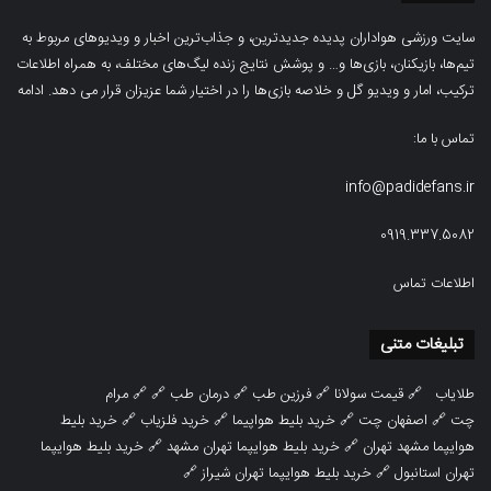
سایت ورزشی هواداران پدیده جدیدترین، و جذاب‌ترین اخبار و ویدیوهای مربوط به
تیم‌ها، بازیکنان، بازی‌ها و… و پوشش نتایج زنده لیگ‌های مختلف، به همراه اطلاعات
ترکیب، امار و ویدیو‌‌ گل‌ و خلاصه بازی‌ها را در اختیار شما عزیزان قرار می دهد.
ادامه
تماس با ما:
info@padidefans.ir
0919.337.5082
اطلاعات تماس
تبلیغات متنی
طلایاب
🔗
قیمت سولانا
🔗
فرزین طب
🔗
درمان طب
🔗 🔗
مرام
چت
🔗
اصفهان چت
🔗
خرید بلیط هواپیما
🔗
خرید فلزیاب
🔗
خرید بلیط
هوایپما مشهد تهران
🔗
خرید بلیط هوایپما تهران مشهد
🔗
خرید بلیط هوایپما
تهران استانبول
🔗
خرید بلیط هوایپما تهران شیراز
🔗