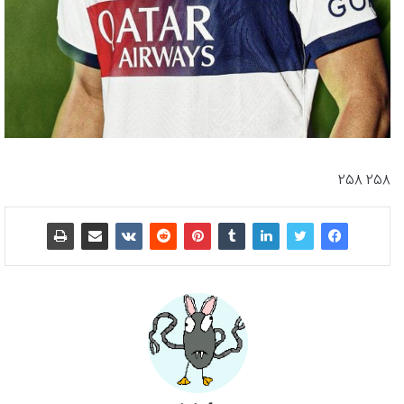
258 258