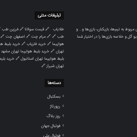
تبلیغات متنی

فرزین طب
🔗
قیمت سولانا
🔗
طلایاب
سایت ورزشی هواداران پدیده جدیدترین، 
🔗
اصفهان چت
🔗
مرام چت
🔗 🔗
طب
پوشش نتایج زنده لیگ‌های مختلف، به همر
هوایپما مشهد
🔗
خرید فلزیاب
🔗
هواپیما

خرید بلیط هوایپما تهران مشهد
🔗
تهران
ط هوایپما
🔗
بلیط هوایپما تهران استانبول
🔗
تهران شیراز
دسته‌ها
بسکتبال
رپورتاژ
روز بلاگ
فوتبال جهان
فوتبال ملی