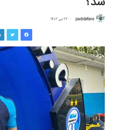
شد؟
padidefans
22 تیر, 1402
فیسبوک
توییتر