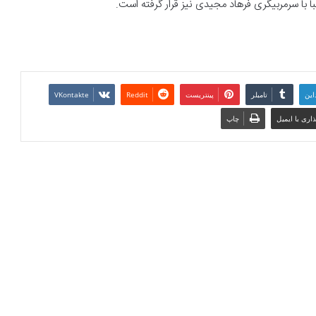
با با سرمربیگری فرهاد مجیدی نیز قرار گرفته است.
این
تامبلر
پینتریست
Reddit
VKontakte
اری با ایمیل
چاپ