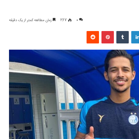
0
267
زمان مطالعه کمتر از یک دقیقه
لینکداین
تامبلر
پینتریست
Reddit