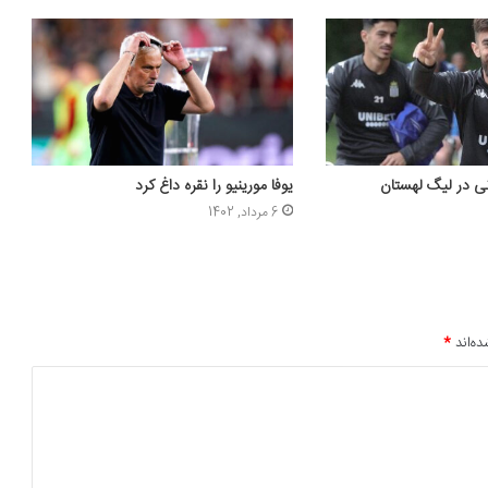
نی در لیگ لهستان
یوفا مورینیو را نقره داغ کرد
6 مرداد, 1402
ده‌اند
*