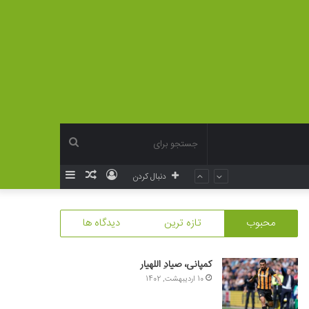
جستجو
ورود
نوشته
سایدبار
دنبال کردن
برای
تصادفی
محبوب
تازه ترین
دیدگاه ها
کمپانی، صیادِ اللهیار
10 اردیبهشت, 1402