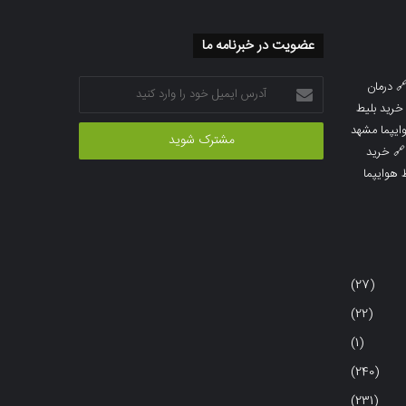
عضویت در خبرنامه ما
آدرس
درمان

ایمیل
خرید بلیط
خود
خرید بلیط 
را
خرید

وارد
خرید بلی
کنید
(27)
(22)
(1)
(240)
(231)