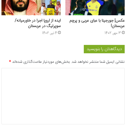
عکس‌| جورجینا با عبای عربی و پرچم
ایده از اروپا اجرا در خاورمیانه/
عربستان!
سوپرلیگ در عربستان
3 مهر, 1402
4 تیر, 1402
دیدگاهتان را بنویسید
نشانی ایمیل شما منتشر نخواهد شد.
بخش‌های موردنیاز علامت‌گذاری شده‌اند
*
د
ی
د
گ
ا
ه
*