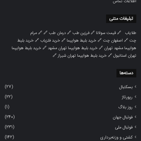
اطلاعات تماس
تبلیغات متنی
طلایاب
🔗
قیمت سولانا
🔗
فرزین طب
🔗
درمان طب
🔗 🔗
مرام
چت
🔗
اصفهان چت
🔗
خرید بلیط هواپیما
🔗
خرید فلزیاب
🔗
خرید بلیط
هوایپما مشهد تهران
🔗
خرید بلیط هوایپما تهران مشهد
🔗
خرید بلیط هوایپما
تهران استانبول
🔗
خرید بلیط هوایپما تهران شیراز
🔗
دسته‌ها
(27)
بسکتبال
(22)
رپورتاژ
(1)
روز بلاگ
(240)
فوتبال جهان
(231)
فوتبال ملی
(142)
کشتی و وزنه‌برداری