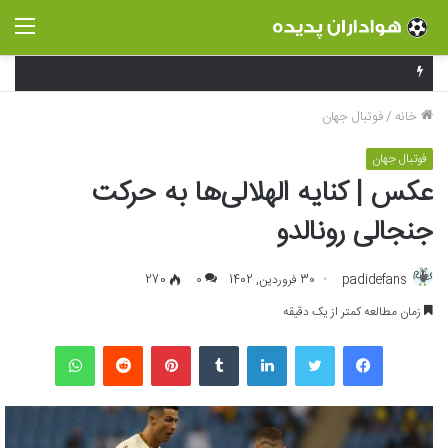
منو
فراتر از لوگو؛ جادوی شخصی‌سازی و بسته‌بندی در خلق تجربه به یاد ماندنی برند
خانه
/
فوتبال جهان
فوتبال جهان
عکس | کنایه الهلالی‌ها به حرکت
جنجالی رونالدو
padidefans
30 فروردین, 1402
0
270
زمان مطالعه کمتر از یک دقیقه
فیسبوک
توییتر
لینکداین
تامبلر
پینتریست
Reddit
واتس آپ