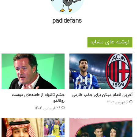
padidefans
نوشته های مشابه
آخرین اقدام میلان برای جذب طارمی
خشم تاتنهام از طعنه‌های دوست
رونالدو
6 شهریور, 1402
28 فروردین, 1402