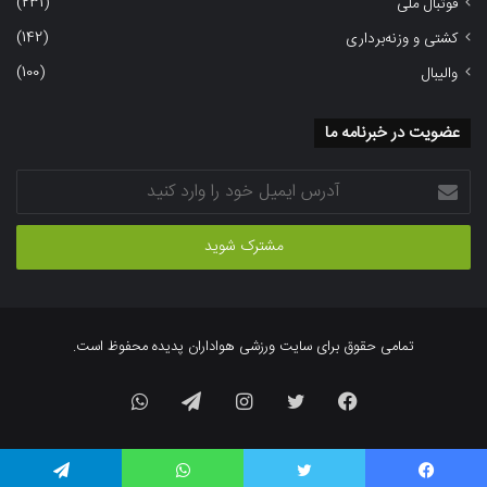
(231)
فوتبال ملی
(142)
کشتی و وزنه‌برداری
(100)
والیبال
عضویت در خبرنامه ما
آدرس
ایمیل
خود
را
وارد
کنید
تمامی حقوق برای سایت ورزشی هواداران پدیده محفوظ است.
فیسبوک
توییتر
اینستاگرام
تلگرام
واتس
آپ