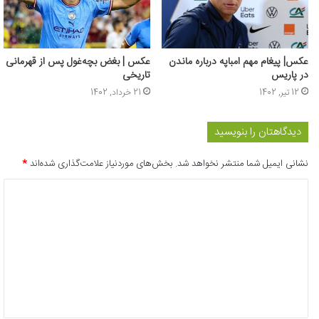
عکس‌| پیغام مهم امباپه درباره ماندن
عکس | بغض بچه‌غول پس از قهرمانی
در پاریس
تاریخی
12 تیر, 1402
21 خرداد, 1402
دیدگاهتان را بنویسید
نشانی ایمیل شما منتشر نخواهد شد.
بخش‌های موردنیاز علامت‌گذاری شده‌اند
*
د
ی
د
گ
ا
ه
*