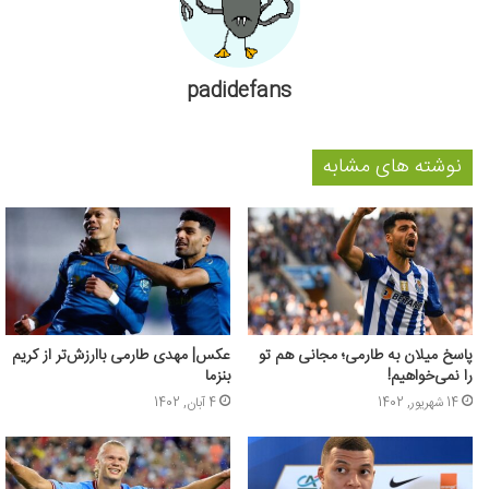
padidefans
نوشته های مشابه
پاسخ میلان به طارمی؛ مجانی هم تو
عکس| مهدی طارمی باارزش‌تر از کریم
را نمی‌خواهیم!
بنزما
14 شهریور, 1402
4 آبان, 1402