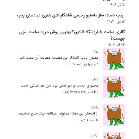
5 آذر, 1404
پیپ دست‌ ساز ماسترو رحیمی شاهکار های هنری در دنیای پیپ
12 دی, 1403
گالری ساعت یا فروشگاه آنلاین؟ بهترین روش خرید ساعت مچی
چیست؟
26 آذر, 1403
رویا
ممنون بابت انتشار این مطلب. مطالعه آن باعث شد
دید بهتری نسبت...
آبتین
محتوای جالب و خواندنی بود. من هم مدتی است
مطالب coffeereview...
زندی
از انتشار این مقاله ممنونم. مطالعه چند منبع مختلف
همیشه دید...
آرمان