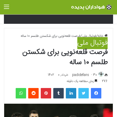
منو
خانه
/
فوتبال ملی
/
فرصت قلعه‌نویی برای شکستن طلسم ۱۰ ساله
فوتبال ملی
فرصت قلعه‌نویی برای شکستن
طلسم ۱۰ ساله
30 خرداد, 1402
padidefans
0
276
زمان مطالعه یک دقیقه
فیسبوک
توییتر
لینکداین
تامبلر
پینتریست
Reddit
واتس آپ