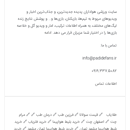
درباره ما
سایت ورزشی هواداران پدیده جدیدترین، و جذاب‌ترین اخبار و
ویدیوهای مربوط به تیم‌ها، بازیکنان، بازی‌ها و… و پوشش نتایج زنده
لیگ‌های مختلف، به همراه اطلاعات ترکیب، امار و ویدیو‌‌ گل‌ و خلاصه
بازی‌ها را در اختیار شما عزیزان قرار می دهد.
ادامه
تماس با ما:
info@padidefans.ir
0919.337.5082
اطلاعات تماس
تبلیغات متنی
طلایاب
🔗
قیمت سولانا
🔗
فرزین طب
🔗
درمان طب
🔗 🔗
مرام
چت
🔗
اصفهان چت
🔗
خرید بلیط هواپیما
🔗
خرید فلزیاب
🔗
خرید
بلیط هوایپما مشهد تهران
🔗
خرید بلیط هوایپما تهران مشهد
🔗
خرید