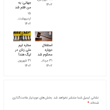
جهانی: به
1402
من ظلم شد
15
اردیبهشت,
1402
استقلال
ستاره تیم
دوباره
ملی زنان در
محکوم شد
لیگ هند!
31 مرداد,
31 شهریور,
1402
1402
دیدگاهتان را بنویسید
نشانی ایمیل شما منتشر نخواهد شد.
بخش‌های موردنیاز علامت‌گذاری
شده‌اند
*