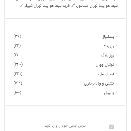
بلیط هوایپما تهران استانبول
🔗
خرید بلیط هوایپما تهران شیراز
🔗
دسته‌ها
(27)
بسکتبال
(22)
رپورتاژ
(1)
روز بلاگ
(240)
فوتبال جهان
(231)
فوتبال ملی
(142)
کشتی و وزنه‌برداری
(100)
والیبال
عضویت در خبرنامه ما
آدرس
ایمیل