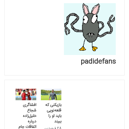
padidefans
نوشته های مشابه
بازیکنی که
افشاگری
قلعه‌نویی
شجاع
باید او را
خلیل‌زاده
ببیند
درباره
اتفاقات جام
28 فروردین,