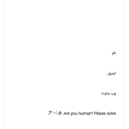
د
ی
د
گ
ا
ه
نام
*
ایمیل
وب‌ سایت
Are you human? Please solve: