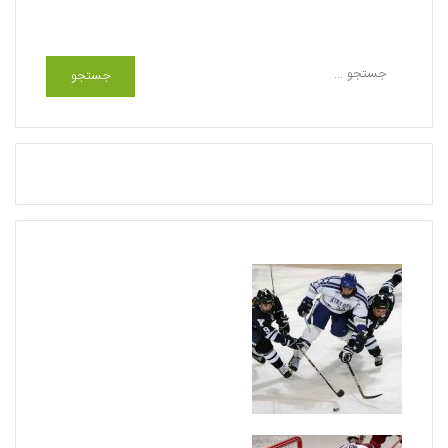
جستجو
ج
س
ت
ج
و
ب
ر
ا
ی
: