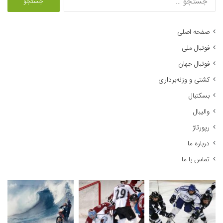
س
ت
ج
صفحه اصلی
و
فوتبال ملی
ب
ر
فوتبال جهان
ا
کشتی و وزنه‌برداری
ی
:
بسکتبال
والیبال
رپورتاژ
درباره ما
تماس با ما