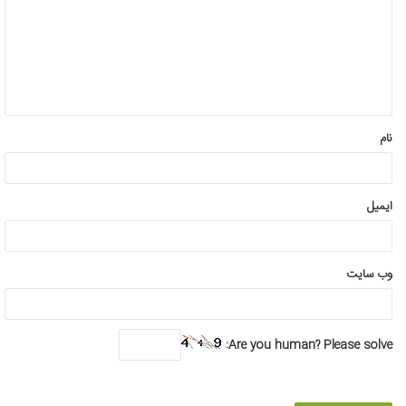
د
گ
ا
ه
*
نام
ایمیل
وب‌ سایت
Are you human? Please solve: