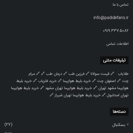
تماس با ما:
info@padidefans.ir
0919.337.5082
اطلاعات تماس
تبلیغات متنی
طلایاب
🔗
قیمت سولانا
🔗
فرزین طب
🔗
درمان طب
🔗 🔗
مرام
چت
🔗
اصفهان چت
🔗
خرید بلیط هواپیما
🔗
خرید فلزیاب
🔗
خرید بلیط
هوایپما مشهد تهران
🔗
خرید بلیط هوایپما تهران مشهد
🔗
خرید بلیط هوایپما
تهران استانبول
🔗
خرید بلیط هوایپما تهران شیراز
🔗
دسته‌ها
(27)
بسکتبال