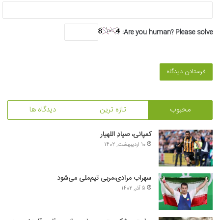
Are you human? Please solve:
محبوب
تازه ترین
دیدگاه ها
کمپانی، صیادِ اللهیار
10 اردیبهشت, 1402
سهراب مرادی،مربی تیم‌ملی می‌شود
5 آذر, 1402