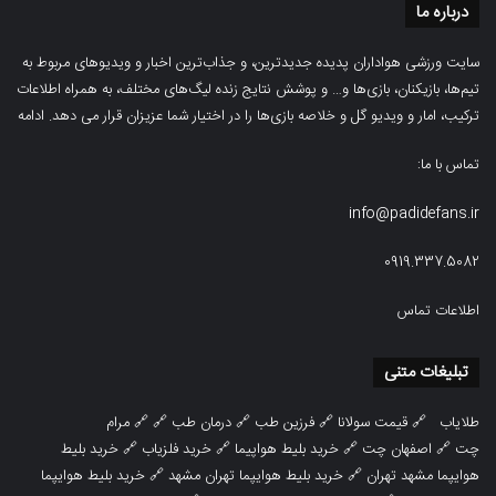
درباره ما
سایت ورزشی هواداران پدیده جدیدترین، و جذاب‌ترین اخبار و ویدیوهای مربوط به
تیم‌ها، بازیکنان، بازی‌ها و… و پوشش نتایج زنده لیگ‌های مختلف، به همراه اطلاعات
ترکیب، امار و ویدیو‌‌ گل‌ و خلاصه بازی‌ها را در اختیار شما عزیزان قرار می دهد.
ادامه
تماس با ما:
info@padidefans.ir
0919.337.5082
اطلاعات تماس
تبلیغات متنی
طلایاب
🔗
قیمت سولانا
🔗
فرزین طب
🔗
درمان طب
🔗 🔗
مرام
چت
🔗
اصفهان چت
🔗
خرید بلیط هواپیما
🔗
خرید فلزیاب
🔗
خرید بلیط
هوایپما مشهد تهران
🔗
خرید بلیط هوایپما تهران مشهد
🔗
خرید بلیط هوایپما