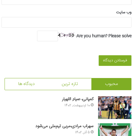
وب‌ سایت
Are you human? Please solve:
محبوب
تازه ترین
دیدگاه ها
کمپانی، صیادِ اللهیار
10 اردیبهشت, 1402
سهراب مرادی،مربی تیم‌ملی می‌شود
5 آذر, 1402