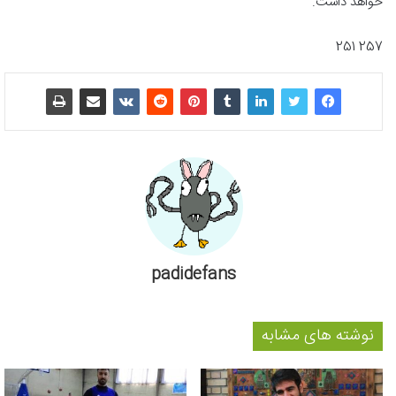
خواهد داشت.
257 251
padidefans
نوشته های مشابه