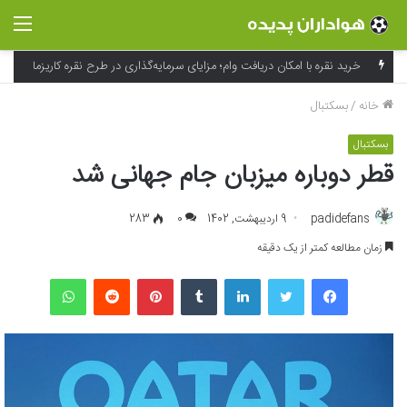
منو
خرید نقره با امکان دریافت وام؛ مزایای سرمایه‌گذاری در طرح نقره کاریزما
خانه
/
بسکتبال
بسکتبال
قطر دوباره میزبان جام جهانی شد
padidefans
9 اردیبهشت, 1402
0
283
زمان مطالعه کمتر از یک دقیقه
فیسبوک
توییتر
لینکداین
تامبلر
پینتریست
Reddit
واتس آپ