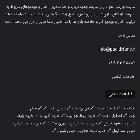
سایت ورزشی هواداران پدیده جدیدترین، و جذاب‌ترین اخبار و ویدیوهای مربوط به
تیم‌ها، بازیکنان، بازی‌ها و… و پوشش نتایج زنده لیگ‌های مختلف، به همراه اطلاعات
ترکیب، امار و ویدیو‌‌ گل‌ و خلاصه بازی‌ها را در اختیار شما عزیزان قرار می دهد.
ادامه
تماس با ما:
info@padidefans.ir
0919.337.5082
اطلاعات تماس
تبلیغات متنی
طلایاب
🔗
قیمت سولانا
🔗
فرزین طب
🔗
درمان طب
🔗 🔗
مرام
چت
🔗
اصفهان چت
🔗
خرید بلیط هواپیما
🔗
خرید فلزیاب
🔗
خرید بلیط
هوایپما مشهد تهران
🔗
خرید بلیط هوایپما تهران مشهد
🔗
خرید بلیط هوایپما
تهران استانبول
🔗
خرید بلیط هوایپما تهران شیراز
🔗