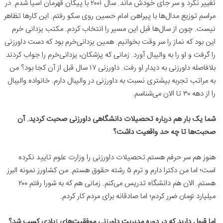
تغییر نکرد و سر جای خودش ماند. سال ۲۰۰۱ با پیکان قهرمان آسیا شدم. در
مراسم توزیع مدال‌ها با پیراهن امام حسین روی سکو رفتم. این کارها تظاهر
نیست. چون از سال‌ها قبل این مسیر را انتخاب کردم. مکتب یزدانی خرم
این بود که نماز را سر وقت بخوانیم. همین یزدانی‌خرم بود که دست داورزنی
را گرفت و او را به والیبال آورد. زمانی که پزشکان، یزدانی‌خرم را جواب کردند
بلافاصله داورزنی به دیدار او رفت. داورزنی ۱۷ سال قبل از آن کجا بود؟ من
به مراتب تجربه بیشتری نسبت به داورزنی در والیبال دارم. خانواده والیبال
را از دهه ۳۰ تا الان می‌شناسم.
شما یک بار هم درباره تحصیلات دانشگاهی داورزنی صحبت کردید. آن
صحبت‌ها تا چه حد واقعیت داشت؟
هنوز هم سر حرفم هستم.تحصیلات داورزنی را وزارت علوم تایید نکرده
است؛ اما من دکترا دارم و ترم ۵ رشته حقوق هستم. من کشاورز نمونه البرز
هستم. الان هم دانشگاه تدریس می‌کنم. زمانی هم که به شورا رفتم ۲۰۰
میلیارد تومان ضرر کردم؛ اما صادقانه برای مردم کار کردم.
اما قبول دارید که در دوره مدیریت داورزنی موفقیت‌های زیادی کسب شد؟