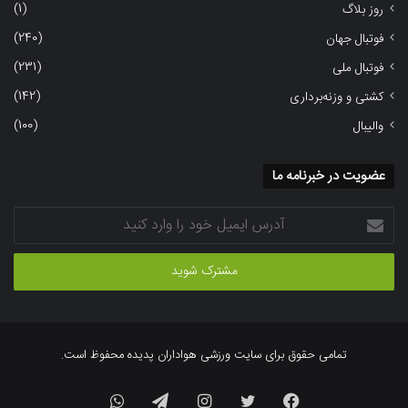
(1)
روز بلاگ
(240)
فوتبال جهان
(231)
فوتبال ملی
(142)
کشتی و وزنه‌برداری
(100)
والیبال
عضویت در خبرنامه ما
آدرس
ایمیل
خود
را
وارد
کنید
تمامی حقوق برای سایت ورزشی هواداران پدیده محفوظ است.
فیسبوک
توییتر
اینستاگرام
تلگرام
واتس