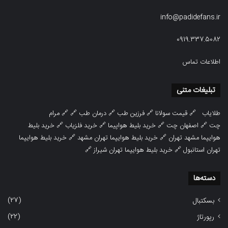
info@padidefans.ir
0919.337.5082
اطلاعات تماس
تبلیغات متنی
طلایاب
🔗
قیمت سولانا
🔗
فرزین طب
🔗
درمان طب
🔗 🔗
مرام
چت
🔗
اصفهان چت
🔗
خرید بلیط هواپیما
🔗
خرید فلزیاب
🔗
خرید بلیط
هوایپما مشهد تهران
🔗
خرید بلیط هوایپما تهران مشهد
🔗
خرید بلیط هوایپما
تهران استانبول
🔗
خرید بلیط هوایپما تهران شیراز
🔗
دسته‌ها
(27)
بسکتبال
(22)
رپورتاژ