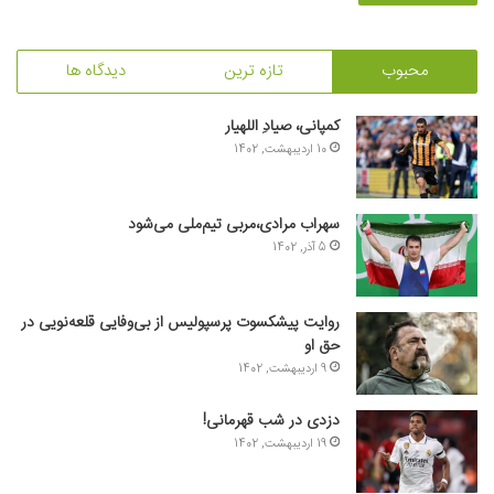
محبوب
تازه ترین
دیدگاه ها
کمپانی، صیادِ اللهیار
10 اردیبهشت, 1402
سهراب مرادی،مربی تیم‌ملی می‌شود
5 آذر, 1402
روایت پیشکسوت پرسپولیس از بی‌وفایی قلعه‌نویی در
حق او
9 اردیبهشت, 1402
دزدی در شب قهرمانی!
19 اردیبهشت, 1402