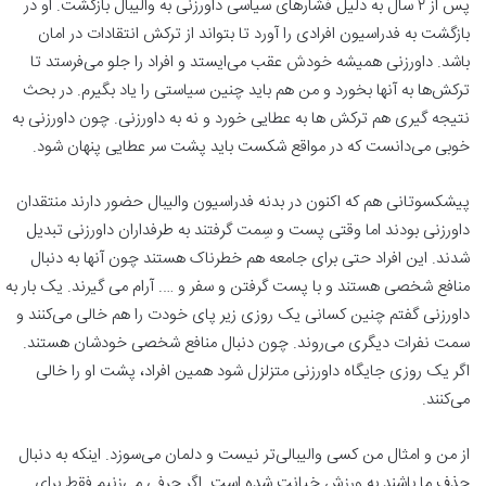
پس از ۲ سال به دلیل فشارهای سیاسی داورزنی به والیبال بازگشت. او در
بازگشت به فدراسیون افرادی را آورد تا بتواند از ترکش انتقادات در امان
باشد. داورزنی همیشه خودش عقب می‌ایستد و افراد را جلو می‌فرستد تا
ترکش‌ها به آنها بخورد و من هم باید چنین سیاستی را یاد بگیرم. در بحث
نتیجه گیری هم ترکش ها به عطایی خورد و نه به داورزنی. چون داورزنی به
خوبی می‌دانست که در مواقع شکست باید پشت سر عطایی پنهان شود.
پیشکسوتانی هم که اکنون در بدنه فدراسیون والیبال حضور دارند منتقدان
داورزنی بودند اما وقتی پست و سِمت گرفتند به طرفداران داورزنی تبدیل
شدند. این افراد حتی برای جامعه هم خطرناک هستند چون آنها به دنبال
منافع شخصی هستند و با پست گرفتن و سفر و …. آرام می گیرند. یک بار به
داورزنی گفتم چنین کسانی یک روزی زیر پای خودت را هم خالی می‌کنند و
سمت نفرات دیگری می‌روند. چون دنبال منافع شخصی خودشان هستند.
اگر یک روزی جایگاه داورزنی متزلزل شود همین افراد، پشت او را خالی
می‌کنند.
از من و امثال من کسی والیبالی‌تر نیست و دلمان می‌سوزد. اینکه به دنبال
حذف ما باشند به ورزش خیانت شده است. اگر حرفی می‌زنیم فقط برای