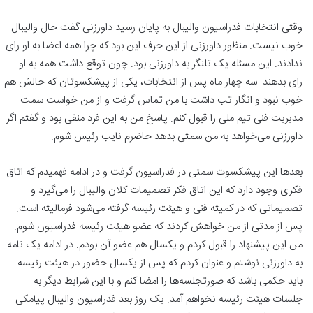
وقتی انتخابات فدراسیون والیبال به پایان رسید داورزنی گفت حال والیبال
خوب نیست. منظور داورزنی از این حرف این بود که چرا همه اعضا به او رای
ندادند. این مسئله یک تلنگر به داورزنی بود. چون توقع داشت همه به او
رای بدهند. سه چهار ماه پس از انتخابات، یکی از پیشکسوتان که حالش هم
خوب نبود و انگار تب داشت با من تماس گرفت و از من خواست سمت
مدیریت فنی تیم ملی را قبول کنم. پاسخ من به این فرد منفی بود و گفتم اگر
داورزنی می‌خواهد به من سمتی بدهد حاضرم نایب رئیس شوم.
بعدها این پیشکسوت سمتی در فدراسیون گرفت و در ادامه فهمیدم که اتاق
فکری وجود دارد که این اتاق فکر تصمیمات کلان والیبال را می‌گیرد و
تصمیماتی که در کمیته فنی و هیئت رئیسه گرفته می‌شود فرمالیته است.
پس از مدتی از من خواهش کردند که عضو هیئت رئیسه فدراسیون شوم.
من این پیشنهاد را قبول کردم و یکسال هم عضو آن بودم. در ادامه یک نامه
به داورزنی نوشتم و عنوان کردم که پس از یکسال حضور در هیئت رئیسه
باید حکمی باشد که صورتجلسه‌ها را امضا کنم و با این شرایط دیگر به
جلسات هیئت رئیسه نخواهم آمد. یک روز بعد فدراسیون والیبال پیامکی