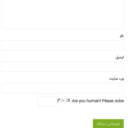
گ
ا
ه
*
نام
ایمیل
وب‌ سایت
Are you human? Please solve: