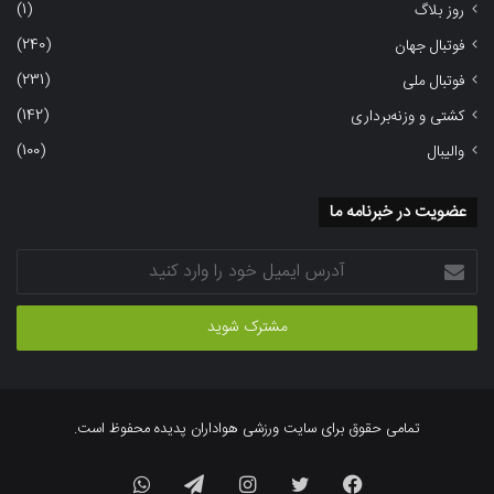
(1)
روز بلاگ
(240)
فوتبال جهان
(231)
فوتبال ملی
(142)
کشتی و وزنه‌برداری
(100)
والیبال
عضویت در خبرنامه ما
آدرس
ایمیل
خود
را
وارد
کنید
تمامی حقوق برای سایت ورزشی هواداران پدیده محفوظ است.
فیسبوک
توییتر
اینستاگرام
تلگرام
واتس