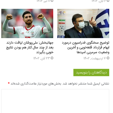
6 آبان, 1402
11 تیر, 1402
توضیح سخنگوی فدراسیون درمورد
جهانبخش: ملی‌پوشان لیاقت دارند
ابهام قرارداد قلعه‌نویی و آخرین
بعد از چند سال کنار هم بودن نتایج
وضعیت سرمربی امیدها
خوبی بگیرند
7 اردیبهشت, 1402
23 آبان, 1402
دیدگاهتان را بنویسید
نشانی ایمیل شما منتشر نخواهد شد.
بخش‌های موردنیاز علامت‌گذاری شده‌اند
*
د
ی
د