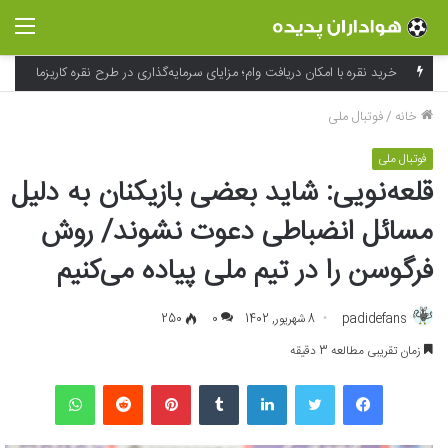
منو
فراتر از لوگو؛ جادوی شخصی‌سازی و بسته‌بندی در خلق تجربه به یاد ماندنی برند
خانه
/
فوتبال ملی
فوتبال ملی
قلعه‌نویی: شاید بعضی بازیکنان به دلیل
مسائل انضباطی دعوت نشوند/ روش
فرگوسن را در تیم ملی پیاده می‌کنیم
padidefans
8 شهریور, 1402
0
250
زمان تقریبی مطالعه 3 دقیقه
فیسبوک
توییتر
لینکداین
تامبلر
پینتریست
Reddit
واتس آپ