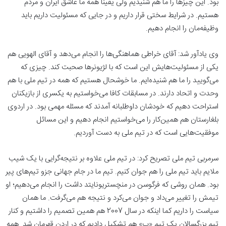
بود. این چیزها را ما هم شنیدیم ولی یقینا همه ما عاشق ایران و مردم
هستیم. در شرایط سختی قرار داریم و در جایی که مسئولیت داریم باید
وظیفه‌مان را انجام دهیم.
وی یادآور شد: آقای خراطی هماهنگی‌ها را انجام می‌دهد و آقای الهویی هم
یکی از مسئولیت‌هایش این است که با لژیونرها صحبت کند. چیزی که
می‌گویید را ما هم شنیده‌ایم. ما خوشحال هستیم که همه در تیم ملی با هم
وحدت و اتحاد دارند. در مسابقات کافا می‌خواستیم به یکسری از بازیکنان
استراحت دهیم که خودشان داوطلبانه آمدند که مسئله مهمی بود. در اردوی
بلغارستان هم همین‌کار را می‌خواستیم انجام دهیم و این مسائل
موفقیت‌هایی است که در تیم ملی به دست آوردیم.
سرمربی تیم ملی تصریح کرد: در تیم ملی علاوه بر نتیجه‌گرایی با یک شیب
ملایم باید تیم ملی را هم جوان کنیم. تیم ما در جام جهانی جزو تیم‌های پیر
بود. همان روشی که فرگوسن در منچستریونایتد داشت را انجام می‌دهیم؛ او
تیمش را تغییر می‌داد و جوان می‌کرد و نتیجه هم می‌گرفت. ما همان
سیاست را داریم کما اینکه در سال 2007 هم همین‌ تصمیم را داشتیم و کنار
تیم بزرگسالان یک تیم «ب» هم تشکیل دادیم که در اردن قهرمان شد. همه