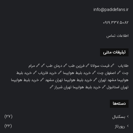
info@padidefans.ir
0919.337.5082
اطلاعات تماس
تبلیغات متنی
طلایاب
🔗
قیمت سولانا
🔗
فرزین طب
🔗
درمان طب
🔗 🔗
مرام
چت
🔗
اصفهان چت
🔗
خرید بلیط هواپیما
🔗
خرید فلزیاب
🔗
خرید بلیط
هوایپما مشهد تهران
🔗
خرید بلیط هوایپما تهران مشهد
🔗
خرید بلیط هوایپما
تهران استانبول
🔗
خرید بلیط هوایپما تهران شیراز
🔗
دسته‌ها
(27)
بسکتبال
(22)
رپورتاژ