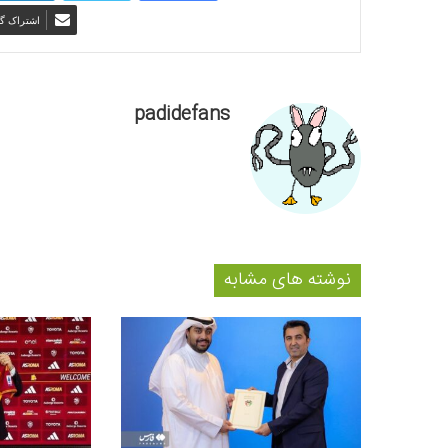
اشتراک گذ
padidefans
نوشته های مشابه