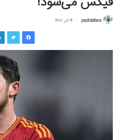
فیکس می‌شود!
padidefans
14 آذر, 1402
فیسبوک
توییتر