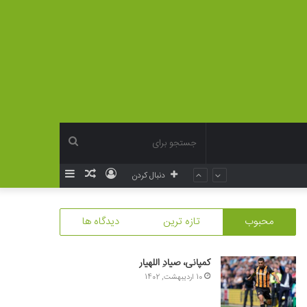
جستجو
ورود
نوشته
سایدبار
دنبال کردن
برای
تصادفی
محبوب
تازه ترین
دیدگاه ها
کمپانی، صیادِ اللهیار
10 اردیبهشت, 1402