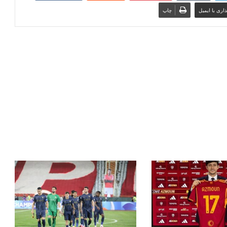
اری با ایمیل
چاپ