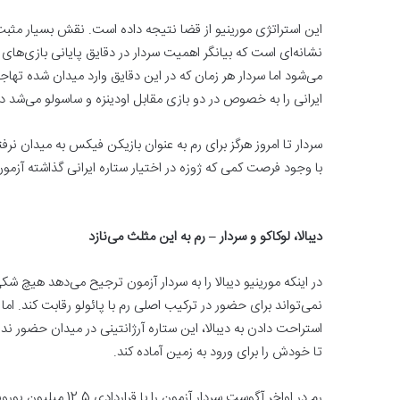
این استراتژی مورینیو از قضا نتیجه داده است. نقش بسیار مثبت 
نشانه‌ای است که بیانگر اهمیت ‏سردار در دقایق پایانی بازی‌های 
می‌شود اما سردار هر زمان که در این دقایق وارد میدان شده ‏ته
ایرانی را به ‏خصوص در دو بازی مقابل اودینزه و ساسولو می‌شد دید
با وجود فرصت کمی که ژوزه در اختیار ‏ستاره ایرانی گذاشته آزمون
دیبالا، لوکاکو و سردار – رم به این مثلث می‌نازد
در اینکه مورینیو دیبالا را به سردار آزمون ترجیح می‌دهد هیچ شک
نمی‌تواند برای حضور در ترکیب اصلی ‏رم با پائولو رقابت کند. ام
استراحت دادن به دیبالا، این ستاره آرژانتینی در میدان حضور ن
تا خودش را برای ورود ‏به زمین آماده کند. ‏
رم در اواخر آگوست سرد