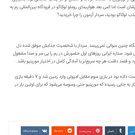
شان است اما کمی بعد هواپیمای روملو لوکاکو در ‏فرودگاه بین‌المللی رم به
ذب لوکاکو بودید، سردار آزمون را چرا خریدید؟
باشگاه چنین سوالی ‏نمی‌پرسد. سردار با شخصیت جذابش موفق شده دل
طی شود. ستاره ایرانی روزهای اول حضورش در رم را بی سر و ‏صدا مشغول
 و قصد ‏داشت هر چه سریع‌تر با آمادگی کامل در اختیار مورینیو باشد. ‏
سردار که دو بازی اول فصل را به دلیل همین ناآمادگی بدنی از دست داده بود در بازی ‏سوم مقابل امپولی وارد زمین شد و 7 دقیقه بازی
ار به جایی رسیده که مورینیو حتی وسوسه می‌شود که برای ‏اولین بار در
این
تامبلر
پینتریست
Reddit
VKontakte