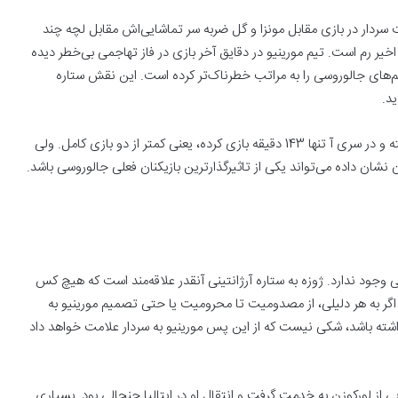
سردار در بازی مقابل ‏مونزا و گل ضربه سر تماشایی‌اش مقابل لچه چند
اخیر رم است. تیم مورینیو در دقایق آخر بازی در فاز ‏تهاجمی بی‌خطر دیده
اجم‌های جالوروسی را به مراتب خطرناک‌تر کرده است. این نقش ستاره
. ‏
سردار تا امروز هرگز برای رم به عنوان بازیکن فیکس به میدان نرفته و در سری آ تنها 143 ‏دقیقه بازی کرده، یعنی کمتر از دو بازی کامل. ولی
 نشان داده می‌تواند یکی از تاثیرگذارترین بازیکنان فعلی ‏جالوروسی باشد.
ی وجود ندارد. ژوزه به ‏ستاره آرژانتینی آنقدر علاقه‌مند است که هیچ کس
ا اگر به هر دلیلی، از مصدومیت تا محرومیت یا حتی تصمیم ‏مورینیو به
داشته باشد، ‏شکی نیست که از این پس مورینیو به سردار علامت خواهد داد
ار آزمون را با قراردادی 12.5 میلیون یورویی از لورکوزن به ‏خدمت گرفت و انتقال او در ایتالیا جنجالی بود. بسیاری