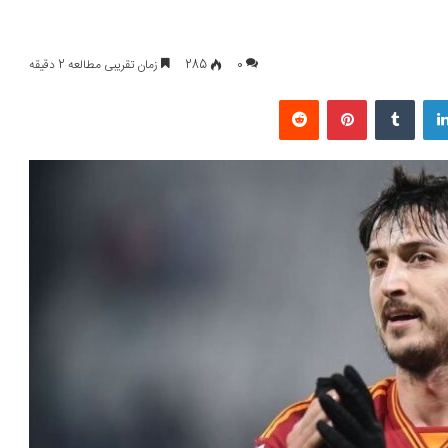
0
285
زمان تقریبی مطالعه 2 دقیقه
لینکداین
تامبلر
پینتریست
Reddit