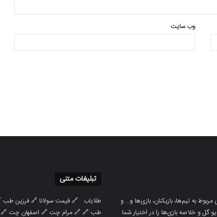
وب‌ سایت
تبلیغات متنی

فرزین طب
🔗
قیمت سولانا
🔗
طلایاب
سایت ورزشی هواداران پدیده جدیدترین، 
🔗
اصفهان چت
🔗
مرام چت
🔗 🔗
طب
پوشش نتایج زنده لیگ‌های مختلف، به همر