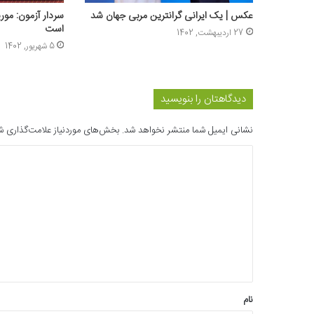
عکس | یک ایرانی گرانترین مربی جهان شد
سردار آزمون: مور
است
27 اردیبهشت, 1402
5 شهریور, 1402
دیدگاهتان را بنویسید
نشانی ایمیل شما منتشر نخواهد شد.
بخش‌های موردنیاز علامت‌گذاری ش
د
ی
د
گ
ا
ه
*
نام